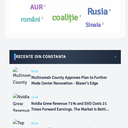
AUR
3
Rusia
6
coaliție
5
români
3
Sinaia
2
RECENTE DIN CONSTANTA
09:30
Multnomah County Approves Plan to Further
Moda Center Renovation - Blazer's Edge
13:30
Nvidia Grew Revenue 71% and Still Costs 21
Times Forward Earnings. The Market Is Betting
the Growth Stops. - The Motley Fool
05:00