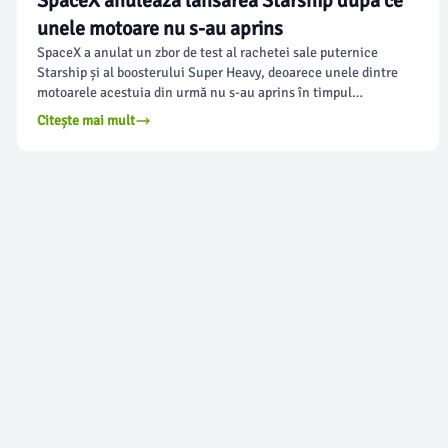
SpaceX anulează lansarea Starship după ce
unele motoare nu s-au aprins
SpaceX a anulat un zbor de test al rachetei sale puternice
Starship și al boosterului Super Heavy, deoarece unele dintre
motoarele acestuia din urmă nu s-au aprins în timpul
numărătorii inverse de joi, la baza sa din sudul Texasului,
Citește mai mult
conform arstechnica.com. Compania va începe pregătirile
pentru drenarea rezervoarelor de combustibil ale rachetei.