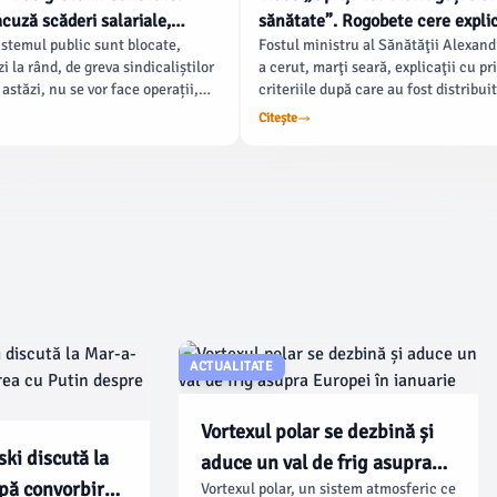
acuză scăderi salariale,
sănătate”. Rogobete cere explic
sistemul public sunt blocate,
Fostul ministru al Sănătăţii Alexan
e că protestul „s-a bazat pe
ce Bihorul a primit mai multe p
i la rând, de greva sindicaliștilor
a cerut, marţi seară, explicaţii cu pri
dezinformare”
decât județe mai mari
stăzi, nu se vor face operații,
criteriile după care au fost distribui
 fi amânate, iar medicii vor primi
deblocate în spitale. El acuză că Bih
Citește
.
cu 551.000 de locuitori, a primit 13
posturi, în timp ce judeţe cu populaţ
au primit mult mai puţine.
ACTUALITATE
Vortexul polar se dezbină și
ki discută la
aduce un val de frig asupra
pă convorbirea
Vortexul polar, un sistem atmosferic ce
Europei în ianuarie