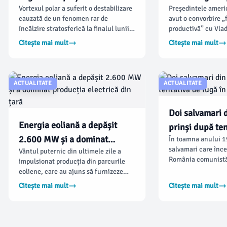
Vortexul polar a suferit o destabilizare
Președintele ameri
Nord în următoarele
cu Putin despre
cauzată de un fenomen rar de
avut o convorbire „
săptămâni
Donbas
încălzire stratosferică la finalul lunii
productivă” cu Vlad
noiembrie și începutul lui decembrie,
să-l primească la 
Citește mai mult
Citește mai mult
potrivit prognozelor care anunță
Volodimir Zelenski,
temperaturi scăzute și ninsori în
speranța că negocie
Europa și America de Nord. %source%
pacea cât mai curâ
explică faptul că această situație va
subliniat că Rusia 
ACTUALITATE
ACTUALITATE
determina un val de aer rece ce va
armistițiu tempora
afecta chiar și zonele sudice ale
europeni și ucrainen
continentului european în perioada
privind Donbasul tr
Doi salvamari
următoare.
Kievului, notează R
Energia eoliană a depășit
prinși după ten
2.600 MW și a dominat
În toamna anului 19
în Bulgaria în
salvamari care înce
Vântul puternic din ultimele zile a
producția electrică din țară
România comunistă
impulsionat producția din parcurile
Neagră au fost prin
eoliene, care au ajuns să furnizeze
bulgari și predați a
periodic peste 2.600 MW,
Citește mai mult
Citește mai mult
Consiliul Național
reprezentând prima sursă de energie
Arhivelor Securită
electrică a României. Potrivit
relatează acest epi
economica.net, aportul eolian,
tensiune, care arată
împreună cu hidrocentralele și