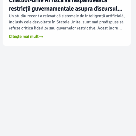
Chatbot-urile AI riscă să răspândească
restricții guvernamentale asupra discursului
online, arată un studiu
Un studiu recent a relevat că sistemele de inteligență artificială,
inclusiv cele dezvoltate în Statele Unite, sunt mai predispuse să
refuze critica liderilor sau guvernelor restrictive. Acest lucru
ridică probleme legate de influența guvernamentală asupra
Citește mai mult
discursului online, pe măsură ce tehnologia devine din ce în ce
mai utilizată la nivel mondial, conform apnews.com.