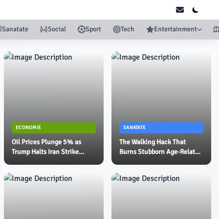
Sanatate
Social
Sport
Tech
Entertainment
ECONOMIE
SANATATE
Oil Prices Plunge 5% as
The Walking Hack That
Trump Halts Iran Strike
Burns Stubborn Age-Related
Plans - Crude Oil Prices
Fat At Double Speed -
Today | OilPrice.com
AOL.com