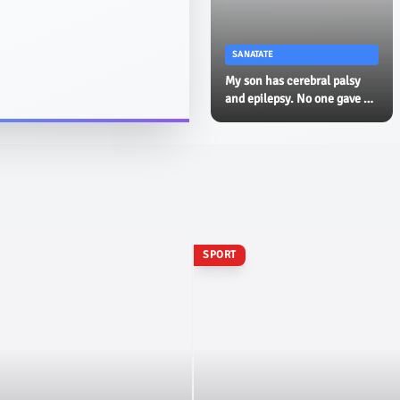
SANATATE
My son has cerebral palsy
and epilepsy. No one gave us
a road map - USA Today
SPORT