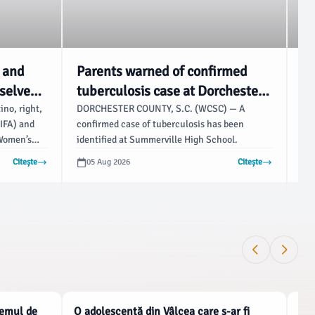
r and
Parents warned of confirmed
Oi
selves
tuberculosis case at Dorchester
Ha
p sell-
County high school - Live 5 News
Oi
ino, right,
DORCHESTER COUNTY, S.C. (WCSC) — A
Oil
FIFA) and
confirmed case of tuberculosis has been
Mon
 Women’s
identified at Summerville High School.
ano
tch
rai
Citește
05 Aug 2026
Citește
adion
reo
Thursday,
bro
eissner,
the
Infantino,
fut
attias
dow
ss at the
$8
que,
NATIONALE
NAT
temul de
O adolescentă din Vâlcea care s-ar fi
Ziu