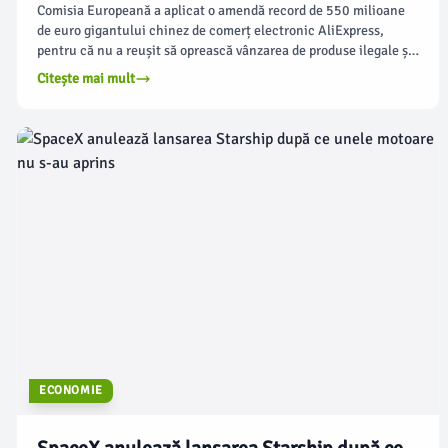
Comisia Europeană a aplicat o amendă record de 550 milioane
de euro gigantului chinez de comerț electronic AliExpress,
pentru că nu a reușit să oprească vânzarea de produse ilegale și
dăunătoare pe platforma sa. Potrivit politico.eu, oficialul
Citește mai mult
european pentru tehnologie, Henna Virkkunen, a declarat că au
existat „multe produse contrafăcute, jucării nesigure și
cosmetice periculoase” care au rămas online pentru o perioadă
îndelungată.
ECONOMIE