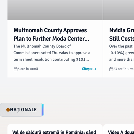
Multnomah County Approves
Nvidia G
Plan to Further Moda Center
Still Cos
Renovation - Blazer's Edge
Earnings.
The Multnomah County Board of
Over the past
Commissioners voted Thursday to approve a
-0.10%) grew
the Growt
term sheet resolution contributing $101
and more than
Fool
million to the proposed renovation of the Moda
about $160 bi
3 ore în urmă
Citește
23 ore în urm
Center, the home arena of the Portland Trail
trades at abo
Blazers. The resolution passed in a 4-1 vote at
profits the c
Thursday’s special meeting, although County
over the next 
commissioners didn’t fully resolve how they
would piece together the contribution,
according to reporting from The Oregonian’s
NAȚIONALE
Alissa Gary and other outlets.
NATIONALE
NATIONALE
Val de căldură extremă în România: când
Video A doua