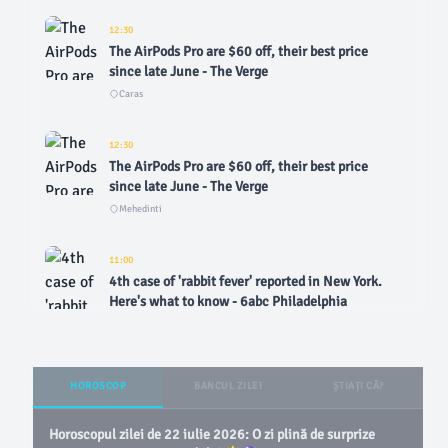
12:30
The AirPods Pro are $60 off, their best price
since late June - The Verge
Caras
12:30
The AirPods Pro are $60 off, their best price
since late June - The Verge
Mehedinti
11:00
4th case of 'rabbit fever' reported in New York.
Here's what to know - 6abc Philadelphia
Bihor
11:00
HOROSCOP
BANCUL ZILEI
ȘTIAȚI CĂ?
4th case of 'rabbit fever' reported in New York.
Here's what to know - 6abc Philadelphia
Horoscopul zilei de 22 iulie 2026: O zi plină de surprize
Sibiu