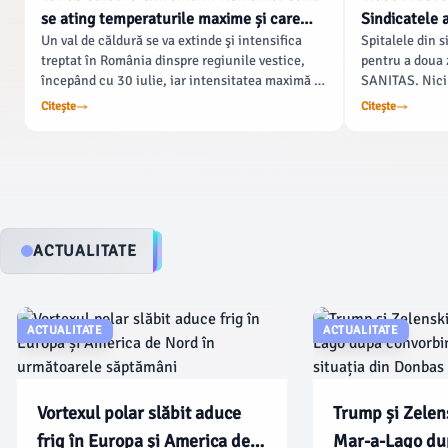
se ating temperaturile maxime și care
Sindicatele 
Un val de căldură se va extinde şi intensifica
Spitalele din 
sunt regiunile cele mai afectate
Bolojan spun
treptat în România dinspre regiunile vestice,
pentru a doua z
minciună și 
începând cu 30 iulie, iar intensitatea maximă a
SANITAS. Nici a
acestuia urmează să se atingă cel mai probabil
internările vor
Citește
Citește
în perioada 3 - 6 august, potrivit Administraţiei
doar urgențele
Naţionale de Meteorologie. „Din data de 30
iulie, vom vorbi de un val de căldură ce se va
extinde şi intensifica treptat în ţara noastră,
dinspre regiunile vestice, iar intensitatea
maximă a acestuia urmând a se realiza cel mai
probabil în perioada 3 - 6 august.
ACTUALITATE
ACTUALITATE
ACTUALITATE
Vortexul polar slăbit aduce
Trump și Zelens
frig în Europa și America de
Mar-a-Lago du