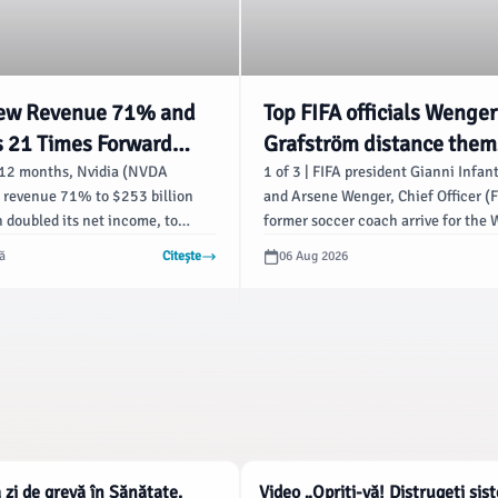
rew Revenue 71% and
Top FIFA officials Wenge
ts 21 Times Forward
Grafström distance them
 The Market Is Betting
from Infantino's World Cu
 12 months, Nvidia (NVDA
1 of 3 | FIFA president Gianni Infant
 revenue 71% to $253 billion
and Arsene Wenger, Chief Officer (
h Stops. - The Motley
off plan - AP News
 doubled its net income, to
former soccer coach arrive for the
llion. The stock, meanwhile,
Euro 2025 quarterfinals soccer ma
ă
Citește
06 Aug 2026
ut 21 times forward earnings (the
between Sweden and England at St
ompany is expected to produce
Letzigrund in Zurich, Switzerland, 
year) as of this writing.
July 17, 2025. (AP Photo/Martin M
File) 2 of 3 | FIFA President Gianni 
left, speaks to General Secretary M
Grafström during FIFA’s 75th Congre
Conmebol Convention Center in Lu
Paraguay, Thursday, May 15, 2025.
NATIONALE
 zi de grevă în Sănătate.
Video „Opriți-vă! Distrugeți sis