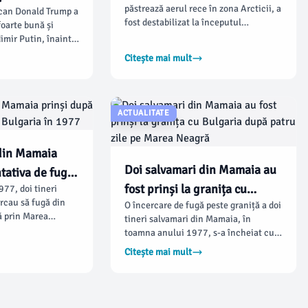
păstrează aerul rece în zona Arcticii, a
can Donald Trump a
 situația din
fost destabilizat la începutul
foarte bună și
sezonului rece, conform
imir Putin, înainte
meteorologilor. Fenomenul rar de
Mar-a-Lago pe
Citește mai mult
încălzire stratosferică din noiembrie și
 care a venit cu
decembrie a provocat o creștere
rile vor aduce
bruscă a temperaturilor și a presiunii
nd. Kremlinul a
la înălțimi mari, ducând la
nu susține un
ACTUALITATE
fragmentarea vortexului.
r propus de
i, iar decizia
ebuie să aparțină
 din Mamaia
euters.
Doi salvamari din Mamaia au
tativa de fugă
fost prinși la granița cu
77, doi tineri
 1977
rcau să fugă din
O încercare de fugă peste graniță a doi
Bulgaria după patru zile pe
 prin Marea
tineri salvamari din Mamaia, în
Marea Neagră
și de grănicerii
toamna anului 1977, s-a încheiat cu
utorităților române.
reținerea lor de către grănicerii
Citește mai mult
 pentru Studierea
bulgari și predarea acestora
ții (CNSAS)
autorităților române, potrivit dosarelor
sod încărcat de
fostei Securități consultate prin
 dificultățile
Consiliul Național pentru Studierea