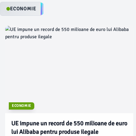
întâmpinate în înce
centralele pe gaze, a permis României
libertatea în afara 
ECONOMIE
să fie exportator net de energie
regimului.
electrică pentru perioade
semnificative în această perioadă.
ECONOMIE
UE impune un record de 550 milioane de euro
lui Alibaba pentru produse ilegale