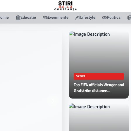
nomie
Educatie
Evenimente
Lifestyle
Politica
SPORT
Top FIFA officials Wenger and
Grafström distance
themselves from Infantino's
World Cup sell-off plan - AP
News