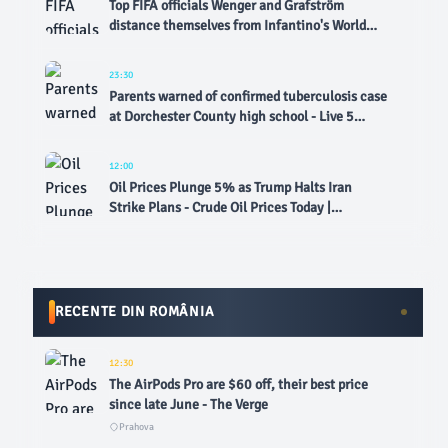
Top FIFA officials Wenger and Grafström
distance themselves from Infantino's World
Cup sell-off plan - AP News
23:30
Parents warned of confirmed tuberculosis case
at Dorchester County high school - Live 5
News
12:00
Oil Prices Plunge 5% as Trump Halts Iran
Strike Plans - Crude Oil Prices Today |
OilPrice.com
RECENTE DIN ROMÂNIA
12:30
The AirPods Pro are $60 off, their best price
since late June - The Verge
Prahova