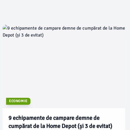
rcarea de a găsi
Arhivelor Securității. Cei doi au
granițelor
petrecut patru zile pe valurile agitate
ale Mării Negre, dar furtuna i-a forțat
să ajungă pe teritoriul Bulgariei.
ECONOMIE
9 echipamente de campare demne de
cumpărat de la Home Depot (și 3 de evitat)