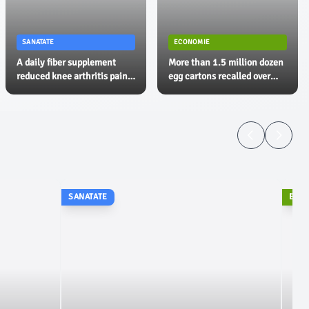
SANATATE
ECONOMIE
A daily fiber supplement
More than 1.5 million dozen
reduced knee arthritis pain
egg cartons recalled over
and improved strength -
possible salmonella
ScienceDaily
contamination - Fox
Business
SANATATE
ECO