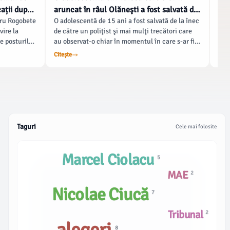
ații după
aruncat în râul Olăneşti a fost salvată de
De 
dru Rogobete
O adolescentă de 15 ani a fost salvată de la înec
Ziu
osturi
un poliţist şi mai mulţi trecători
sem
vire la
de către un poliţist şi mai mulţi trecători care
sărb
ro
te posturile
au observat-o chiar în momentul în care s-ar fi
pri
orul, judeţ
aruncat în râul Olăneşti de pe un pod din
„De
Citește
Cite
1 de
Râmnicu Vâlcea. Potrivit reprezentanţilor
la 
ii mai mari
Poliţiei Vâlcea, incidentul s-a petrecut în
cere
noaptea de marţi spre miercuri, tânăra fiind
iden
adusă la mal conştientă de către cei care au
dev
intrat după ea în apă.
mom
Taguri
Cele mai folosite
Marcel Ciolacu
5
MAE
2
Nicolae Ciucă
7
Tribunal
2
8