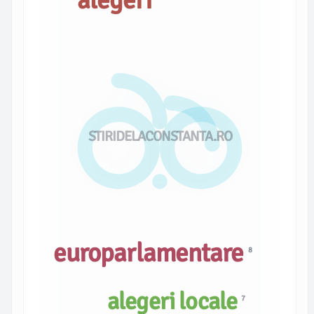
alegeri
STIRIDELACONSTANTA.RO
europarlamentare
8
alegeri locale
7