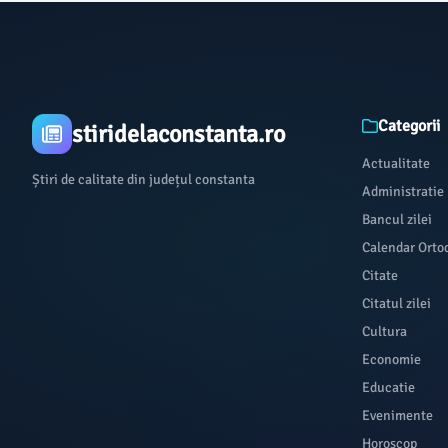
Categorii
stiridelaconstanta.ro
Actualitate
Știri de calitate din județul constanta
Administratie
Bancul zilei
Calendar Orto
Citate
Citatul zilei
Cultura
Economie
Educatie
Evenimente
Horoscop