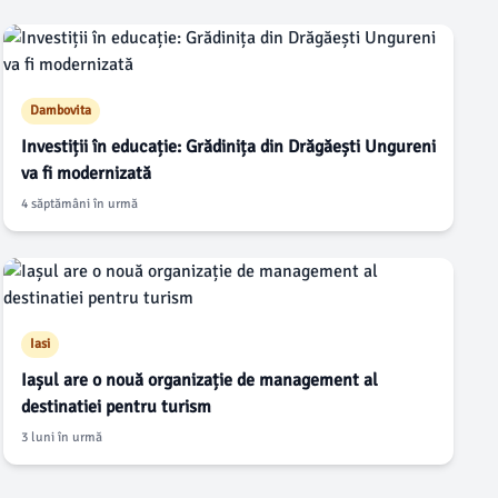
Dambovita
Investiții în educație: Grădinița din Drăgăești Ungureni
va fi modernizată
4 săptămâni în urmă
Iasi
Iașul are o nouă organizație de management al
destinatiei pentru turism
3 luni în urmă