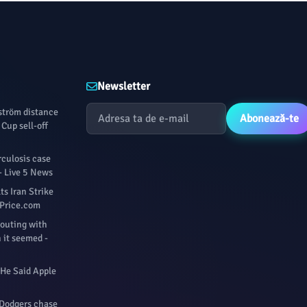
Newsletter
fström distance
Abonează-te
Cup sell-off
culosis case
- Live 5 News
s Iran Strike
ilPrice.com
 outing with
 it seemed -
 He Said Apple
 Dodgers chase