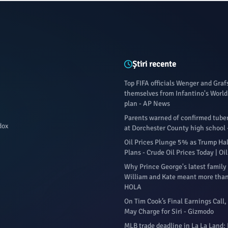
Știri recente
Top FIFA officials Wenger and Gra
themselves from Infantino's World 
plan - AP News
Parents warned of confirmed tuber
dox
at Dorchester County high school 
Oil Prices Plunge 5% as Trump Halt
Plans - Crude Oil Prices Today | O
Why Prince George's latest family
William and Kate meant more than
HOLA
On Tim Cook’s Final Earnings Call,
May Charge for Siri - Gizmodo
MLB trade deadline in La La Land: