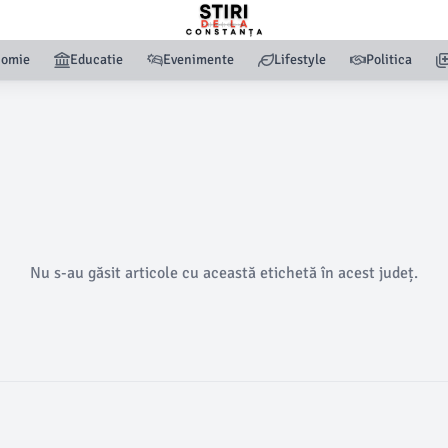
nomie
Educatie
Evenimente
Lifestyle
Politica
Nu s-au găsit articole cu această etichetă în acest județ.