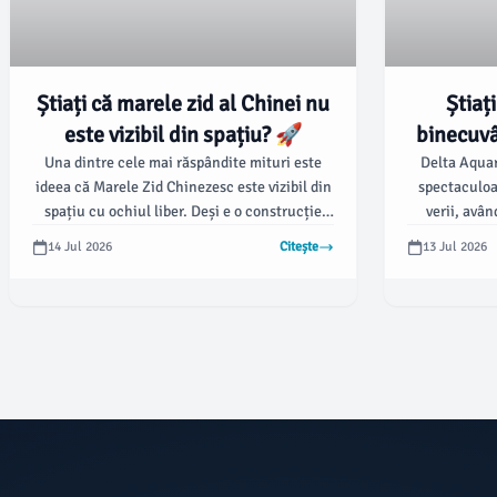
Știați că marele zid al Chinei nu
Știaț
este vizibil din spațiu? 🚀
binecuvâ
celest n
Una dintre cele mai răspândite mituri este
Delta Aquar
ideea că Marele Zid Chinezesc este vizibil din
spectaculoa
spațiu cu ochiul liber. Deși e o construcție
verii, avân
impresionantă, având o lungime de peste
august, ating
14 Jul 2026
Citește
13 Jul 2026
21.000 de kilometri, realitatea este că marele
29 iulie.
zid nu poate fi văzut de astronauți fără
deoarece p
ajutorul unor instrumente speciale.
Vărsătorul
s