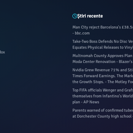
Știri recente
Man City reject Barcelona's £38.5m
- bbc.com
Take-Two Boss Defends No Disc Ver
Equates Physical Releases to Viny
dox
Multnomah County Approves Plan 
Moda Center Renovation - Blazer's
Nvidia Grew Revenue 71% and Stil
Times Forward Earnings. The Marke
the Growth Stops. - The Motley Fo
Top FIFA officials Wenger and Gra
themselves from Infantino's World 
plan - AP News
Parents warned of confirmed tuber
at Dorchester County high school 