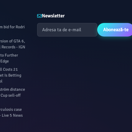
Newsletter
 bid for Rodri
Abonează-te
sion of GTA 6,
l Records - IGN
to Further
 Edge
l Costs 21
t Is Betting
ol
fström distance
Cup sell-off
culosis case
- Live 5 News