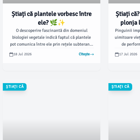
Știați că plantele vorbesc între
Știați că
ele? 🌿✨
plonja 
a
O descoperire fascinantă din domeniul
Pinguinii imp
biologiei vegetale indică faptul că plantele
uimitoare vie
pot comunica între ele prin rețele subterane.
de perfor
Acest fenomen uimitor, cunoscut sub numele
recente au d
18 Jul 2026
Citește
17 Jul 2026
de Wood Wide Web, constă într-un sistem de
să plonjeze
interconectare a rădăcinilor și de utilizare a
metri, sta
fungilor micorizați pentru a transmite
informații și nutrienți.
ȘTIAȚI CĂ
ȘTIAȚI CĂ