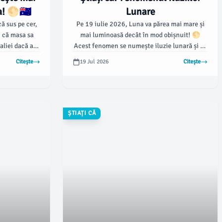
! 🌕🇦🇺
Lunare
ă sus pe cer,
Pe 19 iulie 2026, Luna va părea mai mare și
ți că masa sa
mai luminoasă decât în mod obișnuit! 🌕
aliei dacă am
Acest fenomen se numește iluzie lunară și se
r-un plan
întâmplă atunci când Luna pare mai mare în
Citește
19 Jul 2026
Citește
uimitoare ne
apropierea orizontului decât atunci când este
le obiectelor
sus pe cer.
 de pe Pământ.
ȘTIAȚI CĂ