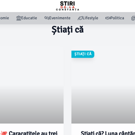
nomie
Educatie
Evenimente
Lifestyle
Politica
Știați că
ȘTIAȚI CĂ
 🐙 Caracatițele au trei
Știați că? Luna cântă