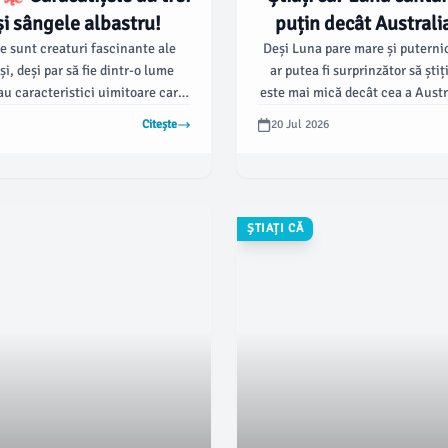
și sângele albastru!
puțin decât Australia
e sunt creaturi fascinante ale
Deși Luna pare mare și puternic
i, deși par să fie dintr-o lume
ar putea fi surprinzător să ști
 au caracteristici uimitoare care
este mai mică decât cea a Austr
 deosebit de speciale. 🐙 Cu trei
încerca să o comprimăm înt
Citește
20 Jul 2026
e albastru, caracatițele sunt un
terestru! Această curiozitate 
erfect de adaptare evolutivă
face să reconsiderăm proporții
extremă!
din Univers comparativ cu cele
ȘTIAȚI CĂ