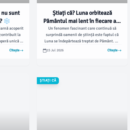
a nu sunt
Știați că? Luna orbitează
i? ❄️
Pământul mai lent în fiecare an!
🌕🐢
iarnă acoperit
Un fenomen fascinant care continuă să
contribuit la
surprindă oamenii de știință este faptul că
doperă unică a
Luna se îndepărtează treptat de Pământ. 🪐
ăpadă arată
🛰️ Da, ați citit bine!
Citește
15 Jul 2026
Citește
e spune că nu
ci.
ȘTIAȚI CĂ