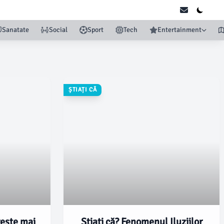
Sanatate
Social
Sport
Tech
Entertainment
ȘTIAȚI CĂ
rește mai
Știați că? Fenomenul Iluziilor