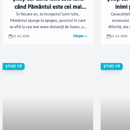
când Pământul este cel mai
inimi 
departe de Soare! 🚀
În fiecare an, la începutul lunii iulie,
Caracatițel
Pământul ajunge la apogeu, punctul în care
oceanului ș
se află la cea mai mare distanță de Soare, un
diferită, ele
fenomen cunoscut sub numele de afeliu. În
le fac să fie
22 Jul 2026
Citește
21 Jul 2026
acest moment, Pământul se află la o distanță
inimi și sâng
de aproximativ 152 milioane de kilometri de
exemplu p
Soare.
ȘTIAȚI CĂ
ȘTIAȚI CĂ