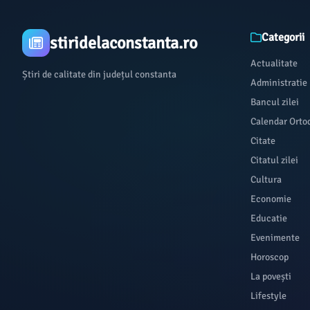
Categorii
stiridelaconstanta.ro
Actualitate
Știri de calitate din județul constanta
Administratie
Bancul zilei
Calendar Orto
Citate
Citatul zilei
Cultura
Economie
Educatie
Evenimente
Horoscop
La povești
Lifestyle