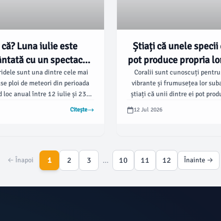
i că? Luna iulie este
Știați că unele specii 
ntată cu un spectacol
pot produce propria lo
umit Delta Aquaridele
lumină? 💡
idele sunt una dintre cele mai
Coralii sunt cunoscuți pentru 
se ploi de meteori din perioada
vibrante și frumusețea lor sub
🌌✨
d loc anual între 12 iulie și 23
știați că unii dintre ei pot pro
ând apogeul în jurul datei de 28-
proprie? Fenomenul acesta 
Citește
12 Jul 2026
 Acestea sunt denumite astfel
bioluminiscență și este prezen
ar să radieze din constelația
specii de corali care trăiesc în a
 (Aquarius), mai precis lângă
teaua Delta Aquarii.
1
2
3
...
10
11
12
← Înapoi
Înainte →