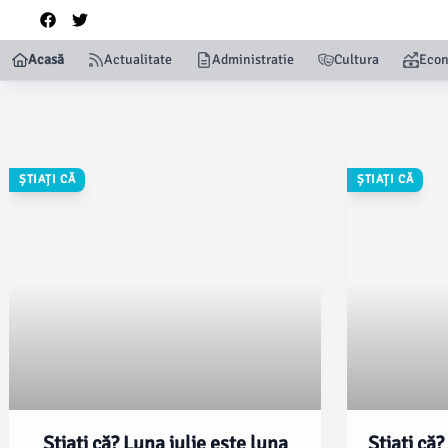
Acasă
Actualitate
Administratie
Cultura
Eco
ȘTIAȚI CĂ
ȘTIAȚI CĂ
Știați că? Luna iulie este luna
Știați că?