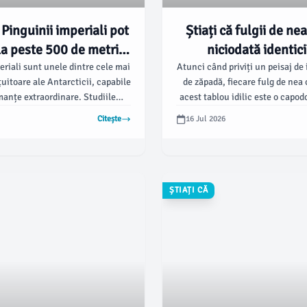
? Pinguinii imperiali pot
Știați că fulgii de ne
la peste 500 de metri
niciodată identic
dâncime! 🐧🌊
eriali sunt unele dintre cele mai
Atunci când priviți un peisaj de 
țuitoare ale Antarcticii, capabile
de zăpadă, fiecare fulg de nea 
manțe extraordinare. Studiile
acest tablou idilic este o capo
emonstrat că acești pinguini pot
naturii. 🖼️ Deși fulgii de z
Citește
16 Jul 2026
 la adâncimi de până la 565 de
asemănător la prima vedere, s
bilind astfel recorduri printre
există doi fulgi identi
păsări!
ȘTIAȚI CĂ