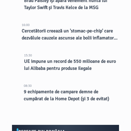
Brad Paisley își apără vehement nunta lui
Taylor Swift și Travis Kelce de la MSG
16:00
Cercetătorii creează un 'stomac-pe-chip' care
dezvăluie cauzele ascunse ale bolii inflamatorii
intestinale
15:30
UE impune un record de 550 milioane de euro
lui Alibaba pentru produse ilegale
08:30
9 echipamente de campare demne de
cumpărat de la Home Depot (și 3 de evitat)