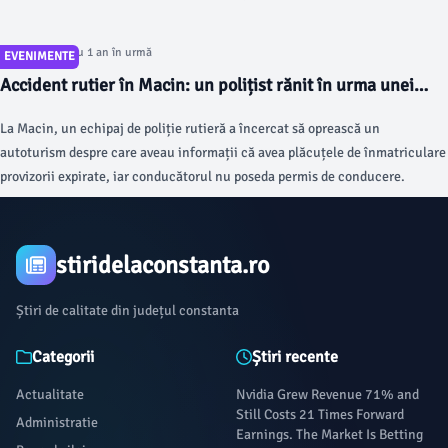
Articol postat cu 1 an în urmă
EVENIMENTE
Accident rutier în Macin: un polițist rănit în urma unei
urmăriri
La Macin, un echipaj de poliție rutieră a încercat să oprească un
autoturism despre care aveau informații că avea plăcuțele de înmatriculare
provizorii expirate, iar conducătorul nu poseda permis de conducere.
stiridelaconstanta.ro
Știri de calitate din județul constanta
Categorii
Știri recente
Actualitate
Nvidia Grew Revenue 71% and
Still Costs 21 Times Forward
Administratie
Earnings. The Market Is Betting