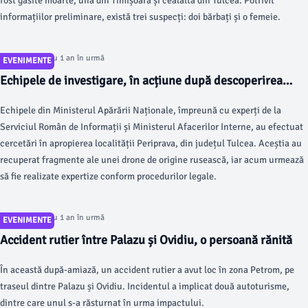
fost găsite moarte, una din Timișoara și cealaltă din Tulcea. Potrivit
informațiilor preliminare, există trei suspecți: doi bărbați și o femeie.
Articol postat cu 1 an în urmă
EVENIMENTE
Echipele de investigare, în acțiune după descoperirea
unei drone rusești în Tulcea
Echipele din Ministerul Apărării Naționale, împreună cu experți de la
Serviciul Român de Informații și Ministerul Afacerilor Interne, au efectuat
cercetări în apropierea localității Periprava, din județul Tulcea. Aceștia au
recuperat fragmente ale unei drone de origine rusească, iar acum urmează
să fie realizate expertize conform procedurilor legale.
Articol postat cu 1 an în urmă
EVENIMENTE
Accident rutier între Palazu și Ovidiu, o persoană rănită
În această după-amiază, un accident rutier a avut loc în zona Petrom, pe
traseul dintre Palazu și Ovidiu. Incidentul a implicat două autoturisme,
dintre care unul s-a răsturnat în urma impactului.