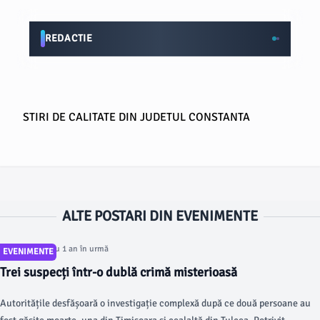
REDACTIE
STIRI DE CALITATE DIN JUDETUL CONSTANTA
ALTE POSTARI DIN EVENIMENTE
Articol postat cu 1 an în urmă
EVENIMENTE
Trei suspecți într-o dublă crimă misterioasă
Autoritățile desfășoară o investigație complexă după ce două persoane au