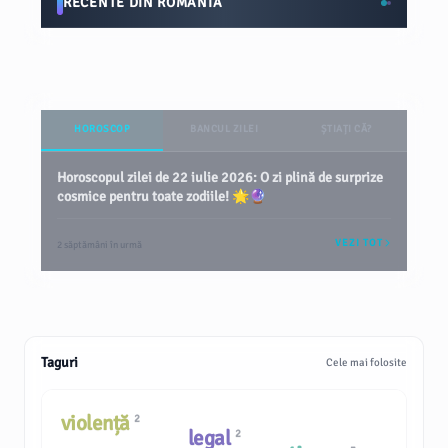
RECENTE DIN ROMÂNIA
HOROSCOP
BANCUL ZILEI
ȘTIAȚI CĂ?
Horoscopul zilei de 22 iulie 2026: O zi plină de surprize
cosmice pentru toate zodiile! 🌟🔮
VEZI TOT
2 săptămâni în urmă
Taguri
Cele mai folosite
violență
2
legal
2