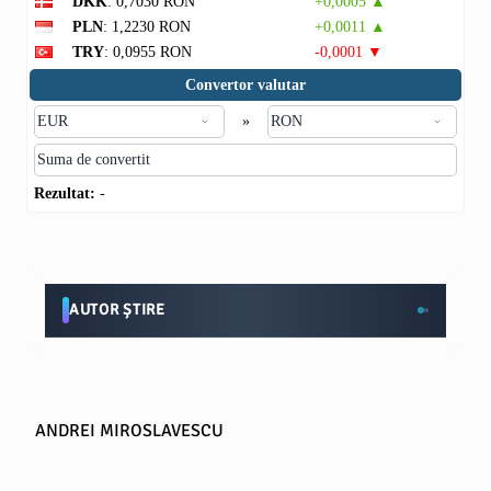
DKK
: 0,7030 RON
+0,0005 ▲
PLN
: 1,2230 RON
+0,0011 ▲
TRY
: 0,0955 RON
-0,0001 ▼
Convertor valutar
»
Rezultat:
-
AUTOR ȘTIRE
ANDREI MIROSLAVESCU