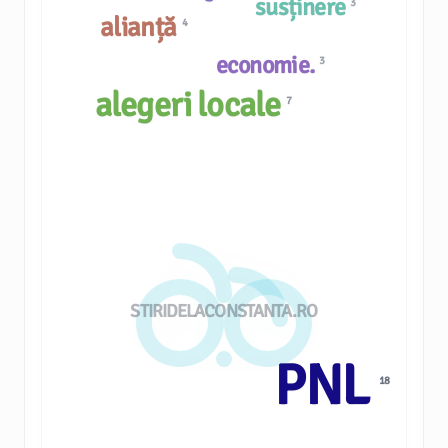
susținere
3
alianță
4
economie.
3
alegeri locale
7
STIRIDELACONSTANTA.RO
PNL
18