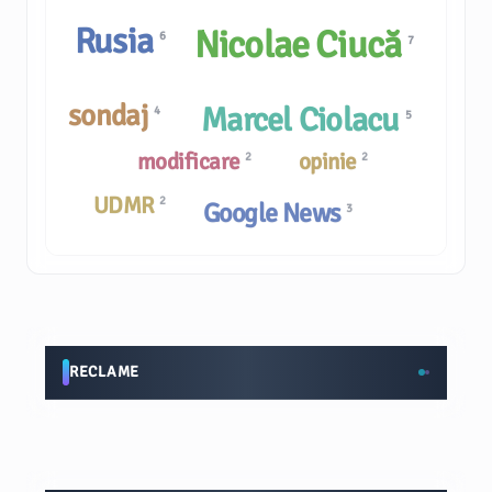
Rusia
Nicolae Ciucă
6
7
sondaj
Marcel Ciolacu
4
5
modificare
opinie
2
2
UDMR
2
Google News
3
RECLAME