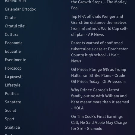
Bancul zilei
the Growth Stops. - The Motley
Fool
Calendar Ortodox
Top FIFA officials Wenger and
Citate
Grafström distance themselves
Citatul zilei
from Infantino's World Cup sell-
Cultura
off plan - AP News
Economie
Parents warned of confirmed
tuberculosis case at Dorchester
Educatie
County high school - Live 5
Evenimente
News
Horoscop
Oil Prices Plunge 5% as Trump
Halts Iran Strike Plans - Crude
La povești
Oil Prices Today | OilPrice.com
Lifestyle
Why Prince George's latest
Politica
family outing with William and
Sanatate
Kate meant more than it seemed
- HOLA
Social
On Tim Cook’s Final Earnings
Sport
Call, He Said Apple May Charge
Știați că
for Siri - Gizmodo