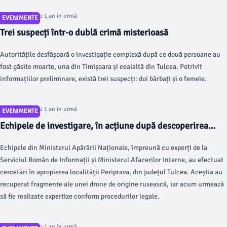
Articol postat cu 1 an în urmă
EVENIMENTE
Trei suspecți într-o dublă crimă misterioasă
Autoritățile desfășoară o investigație complexă după ce două persoane au
fost găsite moarte, una din Timișoara și cealaltă din Tulcea. Potrivit
informațiilor preliminare, există trei suspecți: doi bărbați și o femeie.
Articol postat cu 1 an în urmă
EVENIMENTE
Echipele de investigare, în acțiune după descoperirea
unei drone rusești în Tulcea
Echipele din Ministerul Apărării Naționale, împreună cu experți de la
Serviciul Român de Informații și Ministerul Afacerilor Interne, au efectuat
cercetări în apropierea localității Periprava, din județul Tulcea. Aceștia au
recuperat fragmente ale unei drone de origine rusească, iar acum urmează
să fie realizate expertize conform procedurilor legale.
Articol postat cu 1 an în urmă