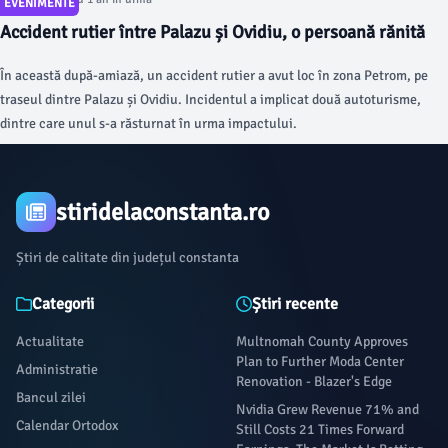
EVENIMENTE
Accident rutier între Palazu și Ovidiu, o persoană rănită
În această după-amiază, un accident rutier a avut loc în zona Petrom, pe
traseul dintre Palazu și Ovidiu. Incidentul a implicat două autoturisme,
dintre care unul s-a răsturnat în urma impactului.
stiridelaconstanta.ro
Știri de calitate din județul constanta
Categorii
Știri recente
Actualitate
Multnomah County Approves
Plan to Further Moda Center
Administratie
Renovation - Blazer's Edge
Bancul zilei
Nvidia Grew Revenue 71% and
Calendar Ortodox
Still Costs 21 Times Forward