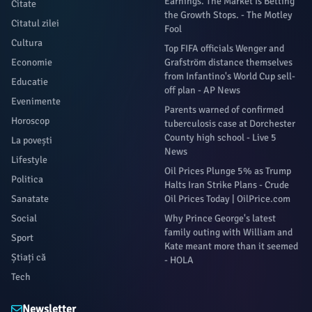
Earnings. The Market Is Betting
Citate
the Growth Stops. - The Motley
Citatul zilei
Fool
Cultura
Top FIFA officials Wenger and
Economie
Grafström distance themselves
from Infantino's World Cup sell-
Educatie
off plan - AP News
Evenimente
Parents warned of confirmed
Horoscop
tuberculosis case at Dorchester
County high school - Live 5
La povești
News
Lifestyle
Oil Prices Plunge 5% as Trump
Politica
Halts Iran Strike Plans - Crude
Sanatate
Oil Prices Today | OilPrice.com
Social
Why Prince George's latest
family outing with William and
Sport
Kate meant more than it seemed
Știați că
- HOLA
Tech
Newsletter