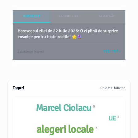
HOROSCOP
BANCUL ZILEI
ȘTIAȚI CĂ?
Horoscopul zilei de 22 iulie 2026: O zi plină de surprize
cosmice pentru toate zodiile! 🌟🔮
VEZI TOT
2 săptămâni în urmă
Taguri
Cele mai folosite
Marcel Ciolacu
5
UE
2
alegeri locale
7