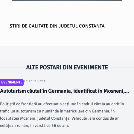
STIRI DE CALITATE DIN JUDETUL CONSTANTA
ALTE POSTARI DIN EVENIMENTE
Articol postat cu 1 an în urmă
EVENIMENTE
Autoturism căutat în Germania, identificat în Mosneni,
județul Constanța
Polițiștii de frontieră au efectuat o acțiune în cadrul căreia au oprit în
trafic un autoturism cu număr de înmatriculare din Germania, în
localitatea Mosneni, județul Constanța. Vehiculul era condus de un
cetățean român, în vârstă de 36 de ani.