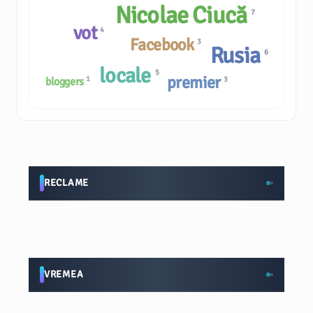
Nicolae Ciucă
7
vot
4
Facebook
3
Rusia
6
locale
5
premier
1
3
bloggers
RECLAME
VREMEA