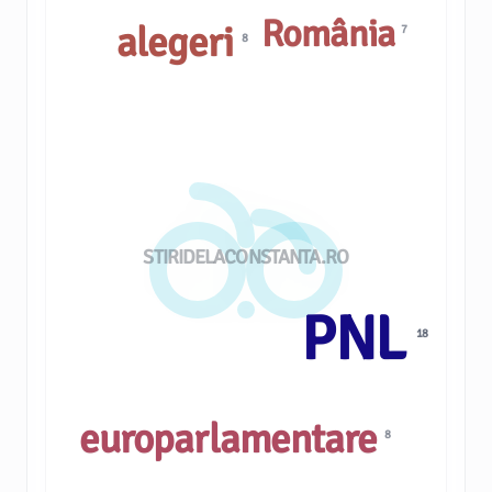
România
alegeri
7
8
STIRIDELACONSTANTA.RO
PNL
18
europarlamentare
8