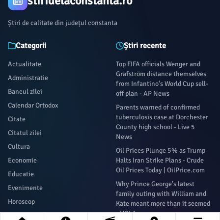
stiridelaconstanta.ro
Știri de calitate din județul constanta
Categorii
Știri recente
Actualitate
Top FIFA officials Wenger and
Grafström distance themselves
Administratie
from Infantino's World Cup sell-
Bancul zilei
off plan - AP News
Calendar Ortodox
Parents warned of confirmed
tuberculosis case at Dorchester
Citate
County high school - Live 5
Citatul zilei
News
Cultura
Oil Prices Plunge 5% as Trump
Economie
Halts Iran Strike Plans - Crude
Oil Prices Today | OilPrice.com
Educatie
Why Prince George's latest
Evenimente
family outing with William and
Horoscop
Kate meant more than it seemed
- HOLA
La povești