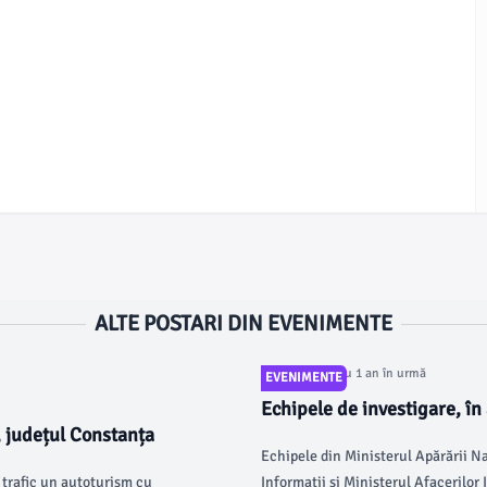
ALTE POSTARI DIN EVENIMENTE
Articol postat cu 1 an în urmă
EVENIMENTE
Echipele de investigare, în
, județul Constanța
Tulcea
Echipele din Ministerul Apărării N
n trafic un autoturism cu
Informații și Ministerul Afacerilor 