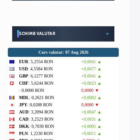
SCHIMB VALUTAR
Curs valutar: 07 Aug 2026
EUR
: 5,2554 RON
+0,0041 ▲
USD
: 4,5584 RON
+0,0077 ▲
GBP
: 6,1277 RON
+0,0041 ▲
CHF
: 5,6244 RON
+0,0023 ▲
: 0,0000 RON
0,0000 ▼
MDL
: 0,2621 RON
+0,0002 ▲
JPY
: 0,0288 RON
0,0000 ▼
AUD
: 3,2094 RON
+0,0047 ▲
CAD
: 3,2523 RON
+0,0031 ▲
DKK
: 0,7030 RON
+0,0005 ▲
PLN
: 1,2230 RON
+0,0011 ▲