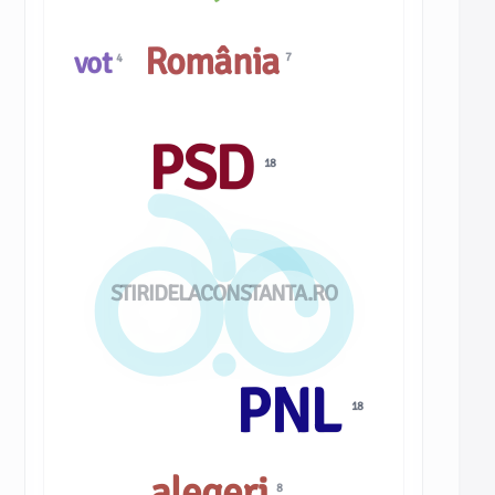
România
vot
7
4
PSD
18
STIRIDELACONSTANTA.RO
PNL
18
alegeri
8