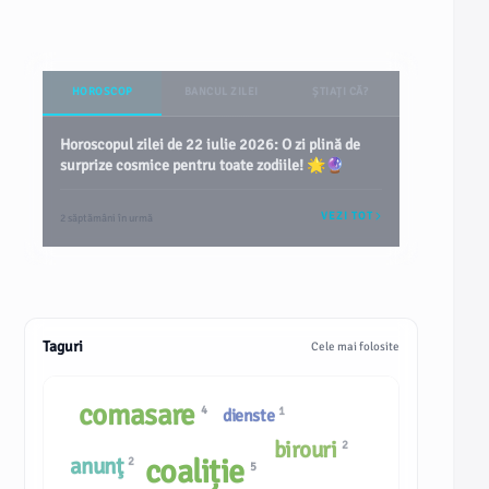
HOROSCOP
BANCUL ZILEI
ȘTIAȚI CĂ?
Horoscopul zilei de 22 iulie 2026: O zi plină de
surprize cosmice pentru toate zodiile! 🌟🔮
VEZI TOT
2 săptămâni în urmă
Taguri
Cele mai folosite
comasare
4
1
dienste
birouri
2
anunţ
coaliție
2
5