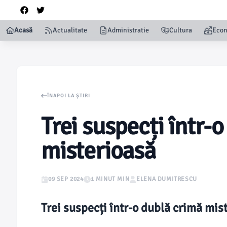
Acasă
Actualitate
Administratie
Cultura
Eco
ÎNAPOI LA ȘTIRI
Trei suspecți într-
misterioasă
09 SEP 2024
1 MINUT MIN
ELENA DUMITRESCU
Trei suspecți într-o dublă crimă mis