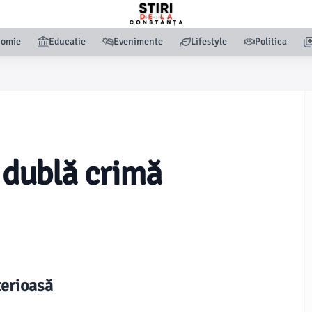
nomie
Educatie
Evenimente
Lifestyle
Politica
o dublă crimă
terioasă