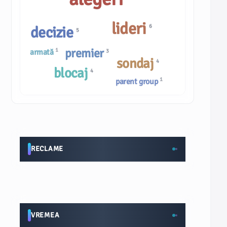
lideri
6
decizie
5
premier
1
armată
3
sondaj
4
blocaj
4
1
parent group
RECLAME
VREMEA