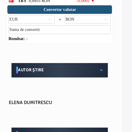
TRY
: 0,0955 RON
-0,0001 ▼
Convertor valutar
»
Rezultat:
-
AUTOR ȘTIRE
ELENA DUMITRESCU