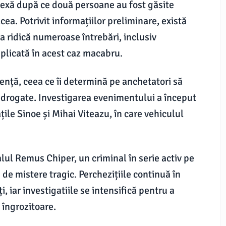
lexă după ce două persoane au fost găsite
cea. Potrivit informațiilor preliminare, există
ta ridică numeroase întrebări, inclusiv
implicată în acest caz macabru.
ență, ceea ce îi determină pe anchetatori să
u drogate. Investigarea evenimentului a început
țile Sinoe și Mihai Viteazu, în care vehiculul
alul Remus Chiper, un criminal în serie activ pe
e de mistere tragic. Perchezițiile continuă în
i, iar investigatiile se intensifică pentru a
 îngrozitoare.