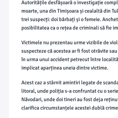
Autoritățile desfășoară o investigație comp
moarte, una din Timișoara și cealaltă din Tul
trei suspecți: doi bărbați și o femeie. Anche
posibilitatea ca o rețea de criminali să fie 
Victimele nu prezentau urme vizibile de viol
suspecteze că acestea ar fi fost otrăvite sa
în urma unui accident petrecut între localită
implicat aparținea uneia dintre victime.
Acest caz a stârnit amintiri legate de scand
litoral, unde poliția s-a confruntat cu o seri
Năvodari, unde doi tineri au fost deja reținuț
clarifica circumstanțele acestei dublă crime