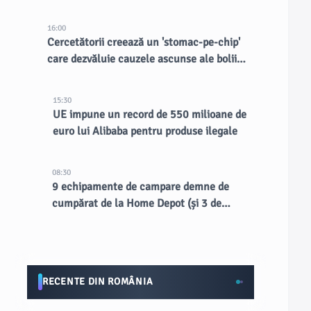
16:00
Cercetătorii creează un 'stomac-pe-chip'
care dezvăluie cauzele ascunse ale bolii
inflamatorii intestinale
15:30
UE impune un record de 550 milioane de
euro lui Alibaba pentru produse ilegale
08:30
9 echipamente de campare demne de
cumpărat de la Home Depot (și 3 de
evitat)
RECENTE DIN ROMÂNIA