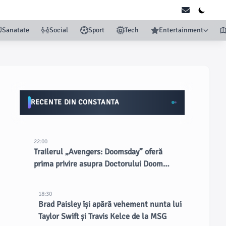
Sanatate
Social
Sport
Tech
Entertainment
RECENTE DIN CONSTANTA
22:00
Trailerul „Avengers: Doomsday” oferă
prima privire asupra Doctorului Doom
interpretat de Robert Downey Jr.
18:30
Brad Paisley își apără vehement nunta lui
Taylor Swift și Travis Kelce de la MSG