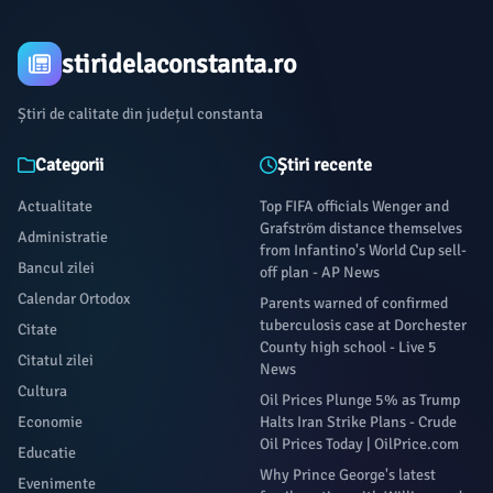
stiridelaconstanta.ro
Știri de calitate din județul constanta
Categorii
Știri recente
Actualitate
Top FIFA officials Wenger and
Grafström distance themselves
Administratie
from Infantino's World Cup sell-
Bancul zilei
off plan - AP News
Calendar Ortodox
Parents warned of confirmed
tuberculosis case at Dorchester
Citate
County high school - Live 5
Citatul zilei
News
Cultura
Oil Prices Plunge 5% as Trump
Economie
Halts Iran Strike Plans - Crude
Oil Prices Today | OilPrice.com
Educatie
Why Prince George's latest
Evenimente