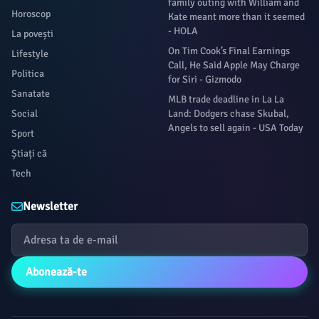
family outing with William and
Horoscop
Kate meant more than it seemed
- HOLA
La povești
On Tim Cook’s Final Earnings
Lifestyle
Call, He Said Apple May Charge
Politica
for Siri - Gizmodo
Sanatate
MLB trade deadline in La La
Social
Land: Dodgers chase Skubal,
Angels to sell again - USA Today
Sport
Știați că
Tech
Newsletter
Abonează-te