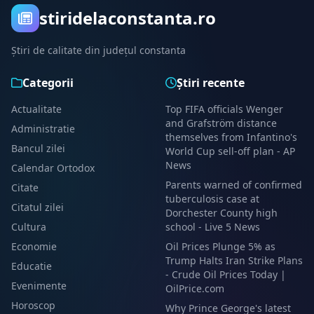
stiridelaconstanta.ro
Știri de calitate din județul constanta
Categorii
Știri recente
Actualitate
Top FIFA officials Wenger
and Grafström distance
Administratie
themselves from Infantino's
Bancul zilei
World Cup sell-off plan - AP
News
Calendar Ortodox
Parents warned of confirmed
Citate
tuberculosis case at
Citatul zilei
Dorchester County high
Cultura
school - Live 5 News
Economie
Oil Prices Plunge 5% as
Trump Halts Iran Strike Plans
Educatie
- Crude Oil Prices Today |
Evenimente
OilPrice.com
Horoscop
Why Prince George's latest