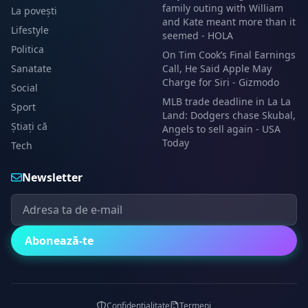
family outing with William
La povești
and Kate meant more than it
Lifestyle
seemed - HOLA
Politica
On Tim Cook’s Final Earnings
Sanatate
Call, He Said Apple May
Charge for Siri - Gizmodo
Social
MLB trade deadline in La La
Sport
Land: Dodgers chase Skubal,
Știați că
Angels to sell again - USA
Today
Tech
Newsletter
Abonează-te
Confidențialitate
Termeni