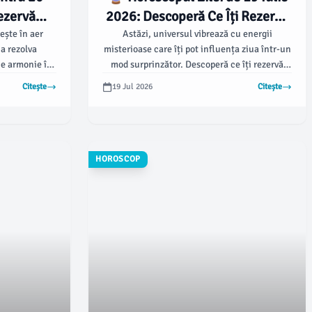
Rezervă
2026: Descoperă Ce Îți Rezervă
🔮
Astrele! 🌟
ește în aer
Astăzi, universul vibrează cu energii
 a rezolva
misterioase care îți pot influența ziua într-un
ce armonie în
mod surprinzător. Descoperă ce îți rezervă
astrele și cum să transformi fiecare
Citește
19 Jul 2026
Citește
oportunitate în avantaj!
HOROSCOP