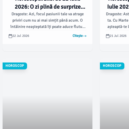
2026: O zi plină de surprize
Iulie 202
cosmice pentru toate zodiile! 🌟
Dragoste: Azi, focul pasiunii tale va atrage
Dragoste: Ast
priviri cum nu ai mai simțit până acum. O
ta. Cu Marte
🔮
întâlnire neașteptată îți poate aduce fluturi
așteaptă-te 
în stomac.
ro
22 Jul 2026
Citește
21 Jul 2026
HOROSCOP
HOROSCOP