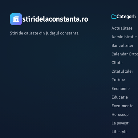
Categorii
stiridelaconstanta.ro
Actualitate
Știri de calitate din județul constanta
Administratie
Bancul zilei
Calendar Orto
Citate
Citatul zilei
Cultura
Economie
Educatie
Evenimente
Horoscop
La povești
Lifestyle