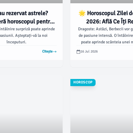
au rezervat astrele?
🌟 Horoscopul Zilei de
ră horoscopul pentru
2026: Află Ce Îți R
iulie 2026! 🌟🔮
Stelele! 🌟
întâlnire surpriză poate aprinde
Dragoste: Astăzi, Berbecii vor
pasiunii. Așteptați-vă la noi
de pasiune intensă. O întâlnir
începuturi.
poate aprinde scânteia unei n
romantice.
Citește
16 Jul 2026
HOROSCOP