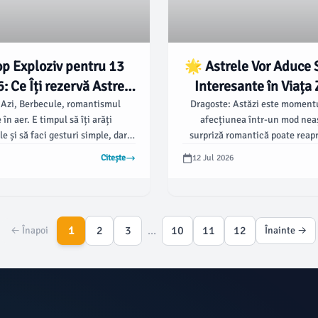
p Exploziv pentru 13
🌟 Astrele Vor Aduce 
: Ce Îți rezervă Astrele
Interesante în Viața 
Azi? 🌟
Horoscop Amuzant și I
 Azi, Berbecule, romantismul
Dragoste: Astăzi este momentul
 în aer. E timpul să îți arăți
afecțiunea într-un mod nea
pentru 12 Iulie 20
e și să faci gesturi simple, dar
surpriză romantică poate reapr
mnificație.Bani: O oportunitate
pasiunii!
Citește
12 Jul 2026
eașteptată îți va face ziua mai
frumoasă.
1
2
3
...
10
11
12
← Înapoi
Înainte →