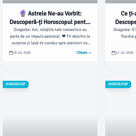
🔮 Astrele Ne-au Vorbit:
Ce ți-
Descoperă-ți Horoscopul pentru
Descope
18 Iulie 2026! 🌟
17 
Dragoste: Azi, relațiile tale romantice au
Dragoste: O 
parte de un impuls pasional. ❤️ Fii deschis la
flacăra 
surprize și lasă-te condus spre aventuri noi
alături de persoana iubită.
18 Jul 2026
Citește
17 Jul 2026
HOROSCOP
HOROSCOP