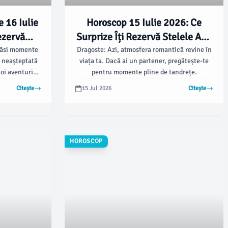
 16 Iulie
Horoscop 15 Iulie 2026: Ce
ezervă
Surprize Îți Rezervă Stelele Azi?
🌟🔮
 găsi momente
Dragoste: Azi, atmosfera romantică revine în
e neașteptată
viața ta. Dacă ai un partener, pregătește-te
oi aventuri
pentru momente pline de tandrețe.
Citește
15 Jul 2026
Citește
HOROSCOP