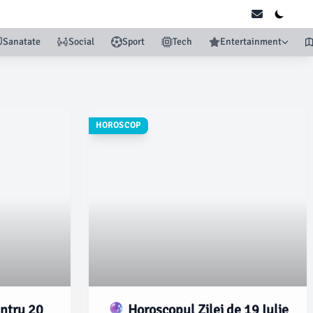
Sanatate
Social
Sport
Tech
Entertainment
HOROSCOP
entru 20
🔮 Horoscopul Zilei de 19 Iulie