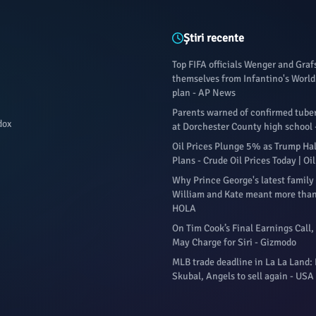
Știri recente
Top FIFA officials Wenger and Gra
themselves from Infantino's World 
plan - AP News
Parents warned of confirmed tuber
dox
at Dorchester County high school 
Oil Prices Plunge 5% as Trump Halt
Plans - Crude Oil Prices Today | O
Why Prince George's latest family
William and Kate meant more than
HOLA
On Tim Cook’s Final Earnings Call,
May Charge for Siri - Gizmodo
MLB trade deadline in La La Land:
Skubal, Angels to sell again - USA