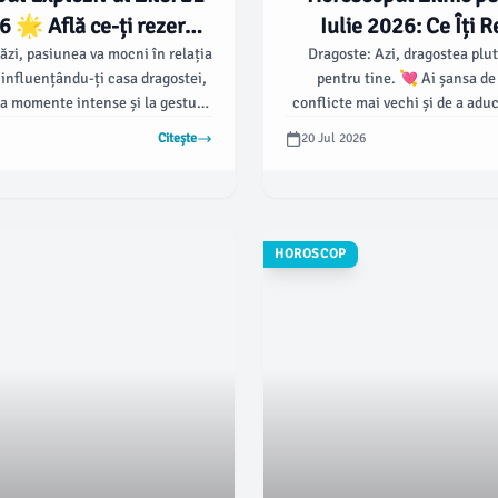
6 🌟 Află ce-ți rezervă
Iulie 2026: Ce Îți 
stelele!
Stelele Azi? 
ăzi, pasiunea va mocni în relația
Dragoste: Azi, dragostea plut
 influențându-ți casa dragostei,
pentru tine. 💘 Ai șansa de
la momente intense și la gesturi
conflicte mai vechi și de a adu
mantice neașteptate.
relația ta.
Citește
20 Jul 2026
HOROSCOP