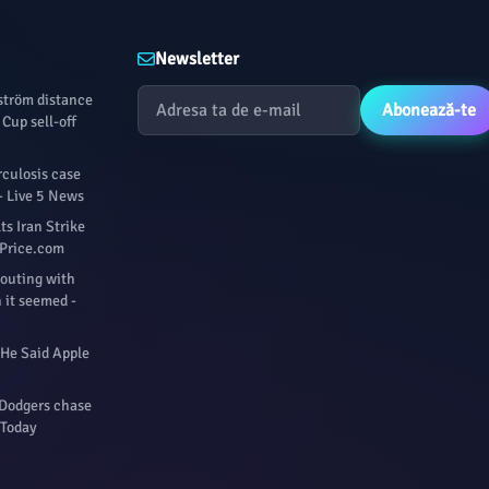
Newsletter
fström distance
Abonează-te
Cup sell-off
culosis case
- Live 5 News
s Iran Strike
ilPrice.com
 outing with
 it seemed -
 He Said Apple
 Dodgers chase
 Today