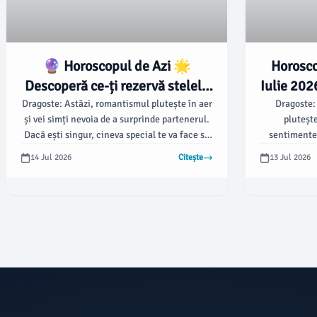
🔮 Horoscopul de Azi 🌟
Horosco
Descoperă ce-ți rezervă stelele
Iulie 2026
pentru 14 Iulie 2026! 🚀
Dragoste: Astăzi, romantismul plutește în aer
Dragoste:
și vei simți nevoia de a surprinde partenerul.
plutește
Dacă ești singur, cineva special te va face să
sentimentel
zâmbești.
pline de se
14 Jul 2026
Citește
13 Jul 2026
financiară n