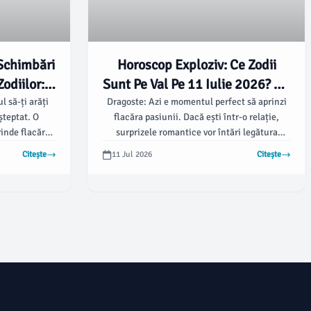
Schimbări
Horoscop Exploziv: Ce Zodii
Zodiilor:
Sunt Pe Val Pe 11 Iulie 2026? 🌟
nspirator
🔮
 să-ți arăți
Dragoste: Azi e momentul perfect să aprinzi
șteptat. O
flacăra pasiunii. Dacă ești într-o relație,
26! 🌠
inde flacăra
surprizele romantice vor întări legătura
voastră.
Citește
11 Jul 2026
Citește