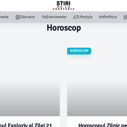
nomie
Educatie
Evenimente
Lifestyle
Politica
Horoscop
HOROSCOP
ul Exploziv al Zilei 21
Horoscopul Zilnic p