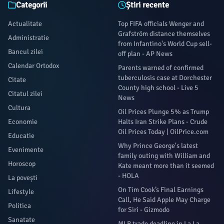
Categorii
Știri recente
Actualitate
Top FIFA officials Wenger and
Grafström distance themselves
Administratie
from Infantino's World Cup sell-
Bancul zilei
off plan - AP News
Calendar Ortodox
Parents warned of confirmed
tuberculosis case at Dorchester
Citate
County high school - Live 5
Citatul zilei
News
Cultura
Oil Prices Plunge 5% as Trump
Economie
Halts Iran Strike Plans - Crude
Oil Prices Today | OilPrice.com
Educatie
Why Prince George's latest
Evenimente
family outing with William and
Horoscop
Kate meant more than it seemed
- HOLA
La povești
On Tim Cook’s Final Earnings
Lifestyle
Call, He Said Apple May Charge
Politica
for Siri - Gizmodo
Sanatate
MLB trade deadline in La La