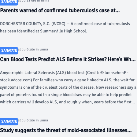
Articol postat cu 21 ore în urmă
SANATATE
Parents warned of confirmed tuberculosis case at
Dorchester County high school - Live 5 News
DORCHESTER COUNTY, S.C. (WCSC) — A confirmed case of tuberculosis
has been identified at Summerville High School.
Articol postat cu 6 zile în urmă
SANATATE
Can Blood Tests Predict ALS Before It Strikes? Here’s What
Scientists Found - StudyFinds
Amyotrophic Lateral Sclerosis (ALS) blood test (Credit: © luchschenF -
stock.adobe.com) For families who carry a gene linked to ALS, the wait for
symptoms is one of the cruelest parts of the disease. Now researchers say a
panel of proteins found in a single blood draw may be able to help predict
which carriers will develop ALS, and roughly when, years before the first
symptom strikes, within the specific gene-carrier groups studied.
Articol postat cu 6 zile în urmă
SANATATE
Study suggests the threat of mold-associated illnesses