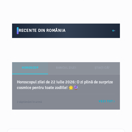
RECENTE DIN ROMÂNIA
HOROSCOP
BANCUL ZILEI
ȘTIAȚI CĂ?
Horoscopul zilei de 22 iulie 2026: O zi plină de surprize
cosmice pentru toate zodiile! 🌟🔮
VEZI TOT
2 săptămâni în urmă