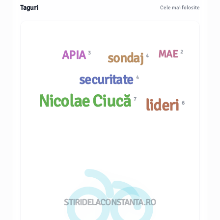
Taguri
Cele mai folosite
APIA
MAE
2
3
sondaj
4
securitate
4
Nicolae Ciucă
7
lideri
6
STIRIDELACONSTANTA.RO