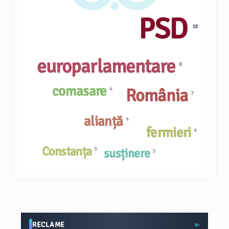
PSD
18
europarlamentare
8
comasare
România
4
7
alianță
4
fermieri
4
Constanța
3
susținere
3
RECLAME