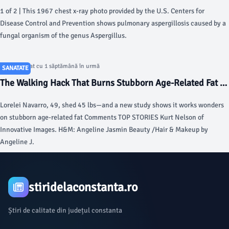
may be underappreciated - AP News
1 of 2 | This 1967 chest x-ray photo provided by the U.S. Centers for
Disease Control and Prevention shows pulmonary aspergillosis caused by a
fungal organism of the genus Aspergillus.
Articol postat cu 1 săptămână în urmă
SANATATE
The Walking Hack That Burns Stubborn Age-Related Fat At
Double Speed - AOL.com
Lorelei Navarro, 49, shed 45 lbs—and a new study shows it works wonders
on stubborn age-related fat Comments TOP STORIES Kurt Nelson of
Innovative Images. H&M: Angeline Jasmin Beauty /Hair & Makeup by
Angeline J.
stiridelaconstanta.ro
Știri de calitate din județul constanta