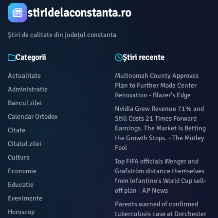
stiridelaconstanta.ro
Știri de calitate din județul constanta
Categorii
Știri recente
Actualitate
Multnomah County Approves
Plan to Further Moda Center
Administratie
Renovation - Blazer's Edge
Bancul zilei
Nvidia Grew Revenue 71% and
Calendar Ortodox
Still Costs 21 Times Forward
Earnings. The Market Is Betting
Citate
the Growth Stops. - The Motley
Citatul zilei
Fool
Cultura
Top FIFA officials Wenger and
Economie
Grafström distance themselves
from Infantino's World Cup sell-
Educatie
off plan - AP News
Evenimente
Parents warned of confirmed
Horoscop
tuberculosis case at Dorchester