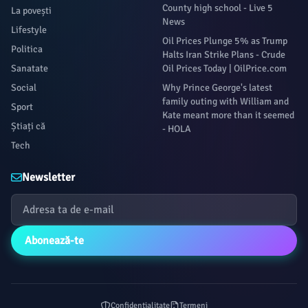
County high school - Live 5
La povești
News
Lifestyle
Oil Prices Plunge 5% as Trump
Politica
Halts Iran Strike Plans - Crude
Sanatate
Oil Prices Today | OilPrice.com
Social
Why Prince George's latest
family outing with William and
Sport
Kate meant more than it seemed
Știați că
- HOLA
Tech
Newsletter
Abonează-te
Confidențialitate
Termeni