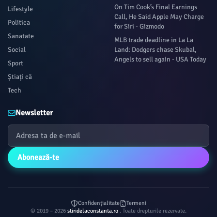
On Tim Cook’s Final Earnings
Lifestyle
Call, He Said Apple May Charge
Politica
for Siri - Gizmodo
Sanatate
MLB trade deadline in La La
Social
Land: Dodgers chase Skubal,
Angels to sell again - USA Today
Sport
Știați că
Tech
Newsletter
Abonează-te
Confidențialitate
Termeni
© 2019 – 2026
stiridelaconstanta.ro
. Toate drepturile rezervate.