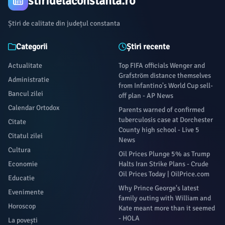
stiridelaconstanta.ro
Știri de calitate din județul constanta
Categorii
Știri recente
Actualitate
Top FIFA officials Wenger and
Grafström distance themselves
Administratie
from Infantino's World Cup sell-
Bancul zilei
off plan - AP News
Calendar Ortodox
Parents warned of confirmed
tuberculosis case at Dorchester
Citate
County high school - Live 5
Citatul zilei
News
Cultura
Oil Prices Plunge 5% as Trump
Economie
Halts Iran Strike Plans - Crude
Oil Prices Today | OilPrice.com
Educatie
Why Prince George's latest
Evenimente
family outing with William and
Horoscop
Kate meant more than it seemed
- HOLA
La povești