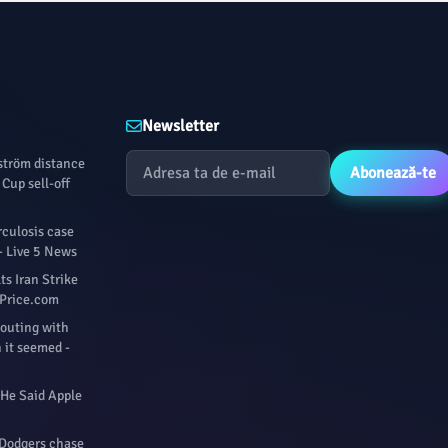
Newsletter
fström distance
Abonează-te
Cup sell-off
culosis case
- Live 5 News
s Iran Strike
ilPrice.com
 outing with
 it seemed -
 He Said Apple
 Dodgers chase