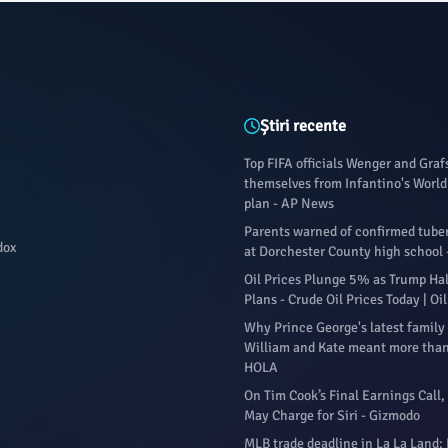
Știri recente
Top FIFA officials Wenger and Gra
themselves from Infantino's World 
plan - AP News
Parents warned of confirmed tuber
dox
at Dorchester County high school 
Oil Prices Plunge 5% as Trump Halt
Plans - Crude Oil Prices Today | O
Why Prince George's latest family
William and Kate meant more than
HOLA
On Tim Cook’s Final Earnings Call,
May Charge for Siri - Gizmodo
MLB trade deadline in La La Land: