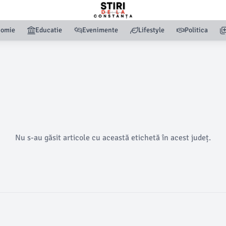
nomie
Educatie
Evenimente
Lifestyle
Politica
Nu s-au găsit articole cu această etichetă în acest județ.