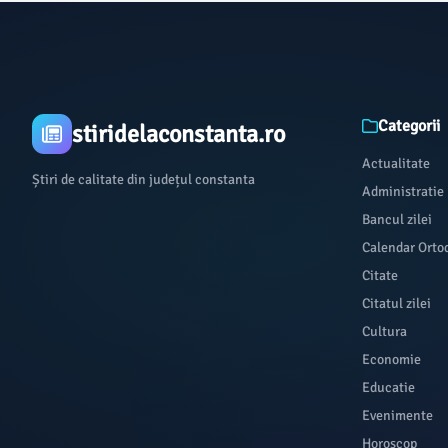
Categorii
stiridelaconstanta.ro
Actualitate
Știri de calitate din județul constanta
Administratie
Bancul zilei
Calendar Orto
Citate
Citatul zilei
Cultura
Economie
Educatie
Evenimente
Horoscop