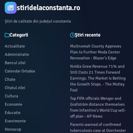
stiridelaconstanta.ro
Știri de calitate din județul constanta
Categorii
Știri recente
Actualitate
Multnomah County Approves
Plan to Further Moda Center
Administratie
Renovation - Blazer's Edge
Bancul zilei
Nvidia Grew Revenue 71% and
Calendar Ortodox
Still Costs 21 Times Forward
Earnings. The Market Is Betting
Citate
the Growth Stops. - The Motley
Citatul zilei
Fool
Cultura
Top FIFA officials Wenger and
Economie
Grafström distance themselves
from Infantino's World Cup sell-
Educatie
off plan - AP News
Evenimente
Parents warned of confirmed
Horoscop
tuberculosis case at Dorchester