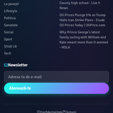
County high school - Live 5
La povești
News
Lifestyle
Oil Prices Plunge 5% as Trump
Politica
Halts Iran Strike Plans - Crude
Sanatate
Oil Prices Today | OilPrice.com
Social
Why Prince George's latest
family outing with William and
Sport
Kate meant more than it seemed
Știați că
- HOLA
Tech
Newsletter
Abonează-te
Confidențialitate
Termeni