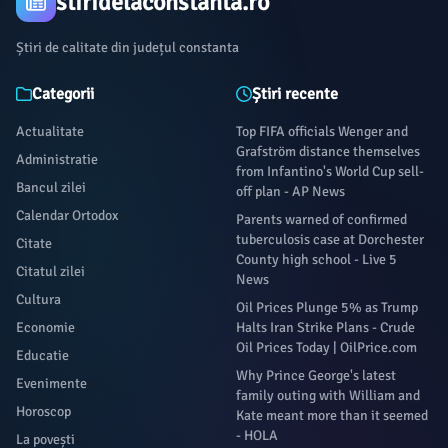
stiridelaconstanta.ro
Știri de calitate din județul constanta
Categorii
Știri recente
Actualitate
Top FIFA officials Wenger and
Grafström distance themselves
Administratie
from Infantino's World Cup sell-
Bancul zilei
off plan - AP News
Calendar Ortodox
Parents warned of confirmed
tuberculosis case at Dorchester
Citate
County high school - Live 5
Citatul zilei
News
Cultura
Oil Prices Plunge 5% as Trump
Economie
Halts Iran Strike Plans - Crude
Oil Prices Today | OilPrice.com
Educatie
Why Prince George's latest
Evenimente
family outing with William and
Horoscop
Kate meant more than it seemed
- HOLA
La povești