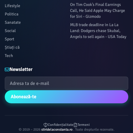
On Tim Cook’s Final Earnings
Lifestyle
Call, He Said Apple May Charge
Politica
for Siri - Gizmodo
Sanatate
MLB trade deadline in La La
Social
Land: Dodgers chase Skubal,
Angels to sell again - USA Today
Sport
Știați că
Tech
Newsletter
Abonează-te
Confidențialitate
Termeni
© 2019 – 2026
stiridelaconstanta.ro
. Toate drepturile rezervate.