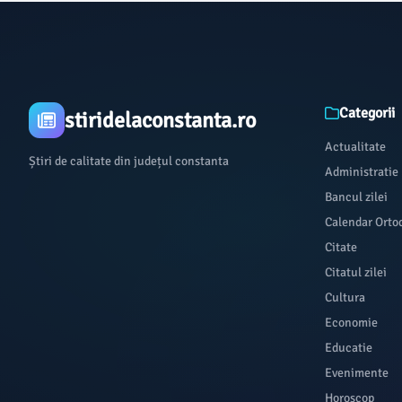
Categorii
stiridelaconstanta.ro
Actualitate
Știri de calitate din județul constanta
Administratie
Bancul zilei
Calendar Orto
Citate
Citatul zilei
Cultura
Economie
Educatie
Evenimente
Horoscop