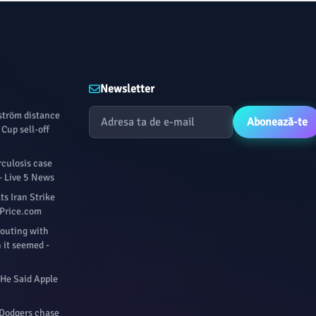
Newsletter
fström distance
Abonează-te
Cup sell-off
culosis case
- Live 5 News
s Iran Strike
ilPrice.com
 outing with
 it seemed -
 He Said Apple
 Dodgers chase