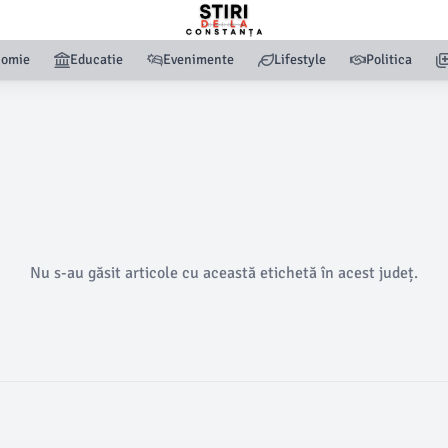
nomie
Educatie
Evenimente
Lifestyle
Politica
Nu s-au găsit articole cu această etichetă în acest județ.