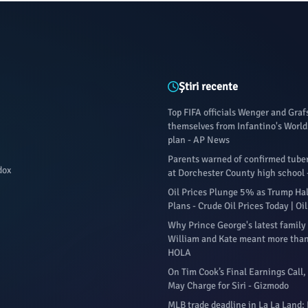
Știri recente
Top FIFA officials Wenger and Gra
themselves from Infantino's World 
plan - AP News
Parents warned of confirmed tuber
dox
at Dorchester County high school 
Oil Prices Plunge 5% as Trump Halt
Plans - Crude Oil Prices Today | O
Why Prince George's latest family
William and Kate meant more than
HOLA
On Tim Cook’s Final Earnings Call,
May Charge for Siri - Gizmodo
MLB trade deadline in La La Land: