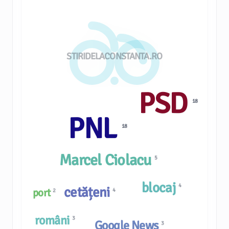
STIRIDELACONSTANTA.RO
PSD
18
PNL
18
Marcel Ciolacu
5
blocaj
4
cetățeni
port
4
2
români
3
Google News
3