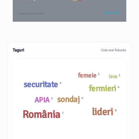
VEZI TOT
2 săptămâni în urmă
Taguri
Cele mai folosite
femeie
2
1
linie
securitate
4
fermieri
4
sondaj
APIA
4
3
lideri
România
6
7