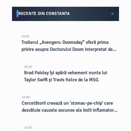
RECENTE DIN CONSTANTA
22:00
Trailerul „Avengers: Doomsday” oferă prima
privire asupra Doctorului Doom interpretat de
Robert Downey Jr.
18:30
Brad Paisley își apără vehement nunta lui
Taylor Swift și Travis Kelce de la MSG
16:00
Cercetătorii creează un 'stomac-pe-chip' care
dezvăluie cauzele ascunse ale bolii inflamatorii
intestinale
15:30