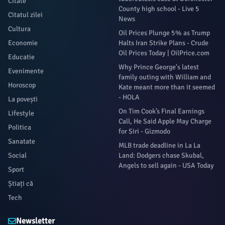
Citate
County high school - Live 5
Citatul zilei
News
Cultura
Oil Prices Plunge 5% as Trump
Economie
Halts Iran Strike Plans - Crude
Oil Prices Today | OilPrice.com
Educatie
Why Prince George's latest
Evenimente
family outing with William and
Horoscop
Kate meant more than it seemed
- HOLA
La povești
On Tim Cook’s Final Earnings
Lifestyle
Call, He Said Apple May Charge
Politica
for Siri - Gizmodo
Sanatate
MLB trade deadline in La La
Social
Land: Dodgers chase Skubal,
Angels to sell again - USA Today
Sport
Știați că
Tech
Newsletter