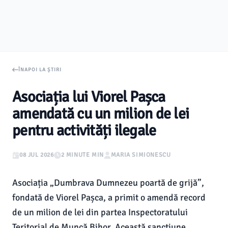
ÎNAPOI LA ȘTIRI
Asociația lui Viorel Pașca
amendată cu un milion de lei
pentru activități ilegale
08 JUL 2026
2 MINUTE MIN
MARIA SIMIONESCU
Asociația „Dumbrava Dumnezeu poartă de grijă”,
fondată de Viorel Pașca, a primit o amendă record
de un milion de lei din partea Inspectoratului
Teritorial de Muncă Bihor. Această sancțiune