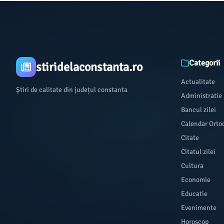
Categorii
stiridelaconstanta.ro
Actualitate
Știri de calitate din județul constanta
Administratie
Bancul zilei
Calendar Orto
Citate
Citatul zilei
Cultura
Economie
Educatie
Evenimente
Horoscop