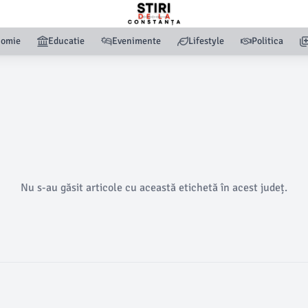
nomie
Educatie
Evenimente
Lifestyle
Politica
Nu s-au găsit articole cu această etichetă în acest județ.