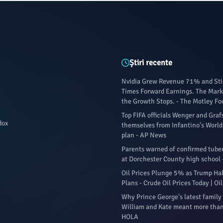
Știri recente
Nvidia Grew Revenue 71% and Stil
Times Forward Earnings. The Marke
the Growth Stops. - The Motley Fo
Top FIFA officials Wenger and Gra
dox
themselves from Infantino's World 
plan - AP News
Parents warned of confirmed tuber
at Dorchester County high school 
Oil Prices Plunge 5% as Trump Halt
Plans - Crude Oil Prices Today | O
Why Prince George's latest family
William and Kate meant more than
HOLA