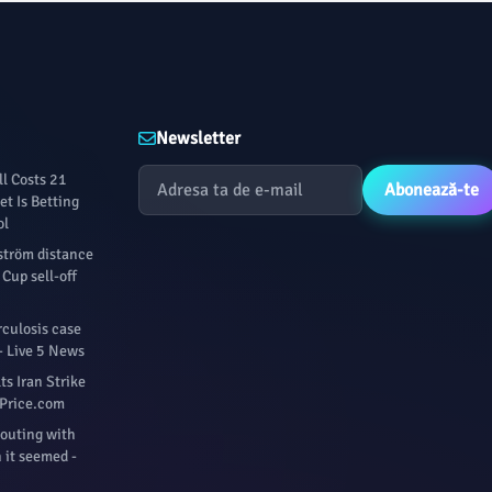
Newsletter
l Costs 21
Abonează-te
t Is Betting
ol
fström distance
Cup sell-off
culosis case
- Live 5 News
s Iran Strike
ilPrice.com
 outing with
 it seemed -