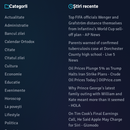
Categorii
Știri recente
Actualitate
Top FIFA officials Wenger and
Grafström distance themselves
Administratie
from Infantino's World Cup sell-
Bancul zilei
off plan - AP News
Calendar Ortodox
Parents warned of confirmed
tuberculosis case at Dorchester
Citate
County high school - Live 5
Citatul zilei
News
Cultura
Oil Prices Plunge 5% as Trump
Economie
Halts Iran Strike Plans - Crude
Oil Prices Today | OilPrice.com
Educatie
Why Prince George's latest
Evenimente
family outing with William and
Horoscop
Kate meant more than it seemed
- HOLA
La povești
On Tim Cook’s Final Earnings
Lifestyle
Call, He Said Apple May Charge
Politica
for Siri - Gizmodo