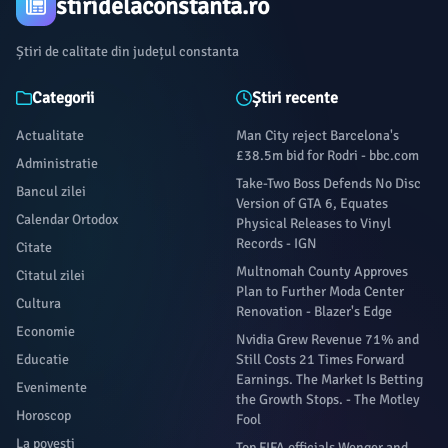
stiridelaconstanta.ro
Știri de calitate din județul constanta
Categorii
Știri recente
Actualitate
Man City reject Barcelona's
£38.5m bid for Rodri - bbc.com
Administratie
Take-Two Boss Defends No Disc
Bancul zilei
Version of GTA 6, Equates
Calendar Ortodox
Physical Releases to Vinyl
Records - IGN
Citate
Multnomah County Approves
Citatul zilei
Plan to Further Moda Center
Cultura
Renovation - Blazer's Edge
Economie
Nvidia Grew Revenue 71% and
Educatie
Still Costs 21 Times Forward
Earnings. The Market Is Betting
Evenimente
the Growth Stops. - The Motley
Horoscop
Fool
La povești
Top FIFA officials Wenger and