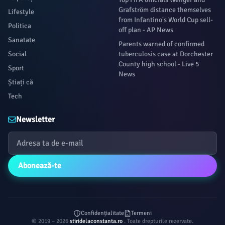
Grafström distance themselves
Lifestyle
from Infantino's World Cup sell-
Politica
off plan - AP News
Sanatate
Parents warned of confirmed
Social
tuberculosis case at Dorchester
County high school - Live 5
Sport
News
Știați că
Tech
Newsletter
Abonează-te
Confidențialitate
Termeni
© 2019 – 2026
stiridelaconstanta.ro
. Toate drepturile rezervate.