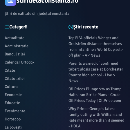
stiridelaconstanta.ro
Știri de calitate din județul constanta
Categorii
Știri recente
Actualitate
Top FIFA officials Wenger and
Grafström distance themselves
Administratie
from Infantino's World Cup sell-
Bancul zilei
off plan - AP News
Calendar Ortodox
Parents warned of confirmed
tuberculosis case at Dorchester
Citate
County high school - Live 5
Citatul zilei
News
Cultura
Oil Prices Plunge 5% as Trump
Economie
Halts Iran Strike Plans - Crude
Oil Prices Today | OilPrice.com
Educatie
Why Prince George's latest
Evenimente
family outing with William and
Horoscop
Kate meant more than it seemed
- HOLA
La povești