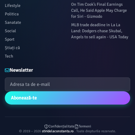
On Tim Cook’s Final Earnings
Lifestyle
Call, He Said Apple May Charge
Politica
for Siri - Gizmodo
Sanatate
MLB trade deadline in La La
Social
Land: Dodgers chase Skubal,
Angels to sell again - USA Today
Sport
Știați că
Tech
Newsletter
Abonează-te
Confidențialitate
Termeni
© 2019 – 2026
stiridelaconstanta.ro
. Toate drepturile rezervate.