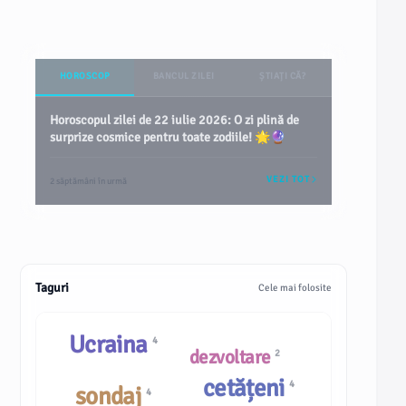
HOROSCOP
BANCUL ZILEI
ȘTIAȚI CĂ?
Horoscopul zilei de 22 iulie 2026: O zi plină de
surprize cosmice pentru toate zodiile! 🌟🔮
VEZI TOT
2 săptămâni în urmă
Taguri
Cele mai folosite
Ucraina
4
dezvoltare
2
cetățeni
4
sondaj
4