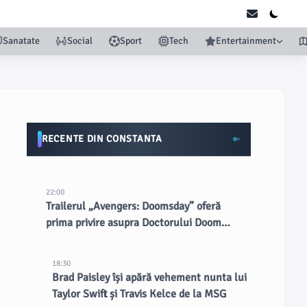
Sanatate
Social
Sport
Tech
Entertainment
RECENTE DIN CONSTANTA
22:00
Trailerul „Avengers: Doomsday” oferă
prima privire asupra Doctorului Doom
interpretat de Robert Downey Jr.
18:30
Brad Paisley își apără vehement nunta lui
Taylor Swift și Travis Kelce de la MSG