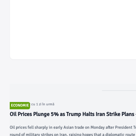
Articol postat cu 1 zi în urmă
ECONOMIE
Oil Prices Plunge 5% as Trump Halts Iran Strike Plans 
Today | OilPrice.com
Oil prices fell sharply in early Asian trade on Monday after President 
round of military strikes on Iran, raising hopes that a diplomatic route