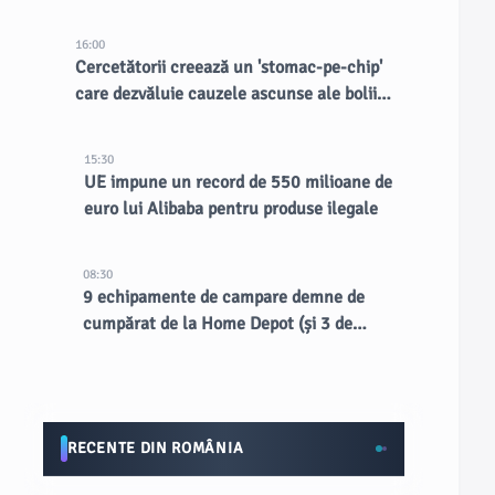
16:00
Cercetătorii creează un 'stomac-pe-chip'
care dezvăluie cauzele ascunse ale bolii
inflamatorii intestinale
15:30
UE impune un record de 550 milioane de
euro lui Alibaba pentru produse ilegale
08:30
9 echipamente de campare demne de
cumpărat de la Home Depot (și 3 de
evitat)
RECENTE DIN ROMÂNIA