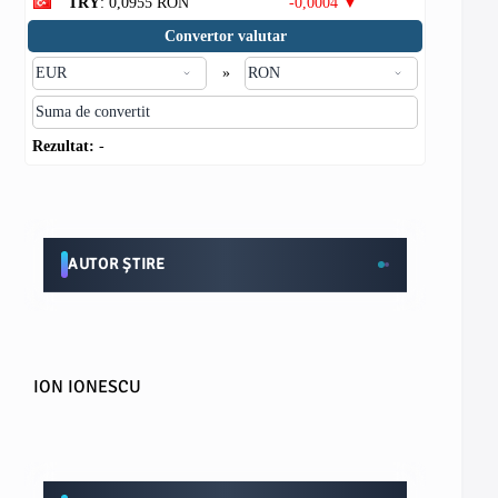
TRY
: 0,0955 RON
-0,0004 ▼
Convertor valutar
»
Rezultat:
-
AUTOR ȘTIRE
ION IONESCU