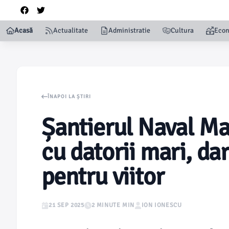
Acasă
Actualitate
Administratie
Cultura
Eco
ÎNAPOI LA ȘTIRI
Șantierul Naval Ma
cu datorii mari, da
pentru viitor
21 SEP 2025
2 MINUTE MIN
ION IONESCU