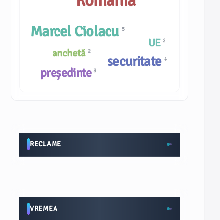
România
Marcel Ciolacu
5
UE
2
anchetă
2
securitate
4
președinte
3
RECLAME
VREMEA