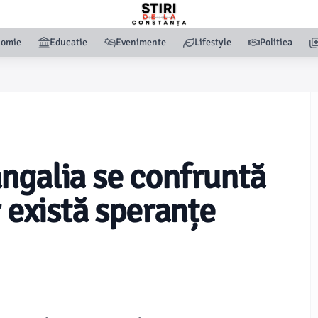
nomie
Educatie
Evenimente
Lifestyle
Politica
ngalia se confruntă
r există speranțe