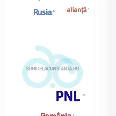
alianță
4
Rusia
6
STIRIDELACONSTANTA.RO
PNL
18
7