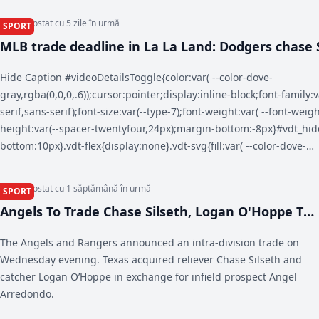
Mattias Grafström during FIFA’s 75th Congress at the Conmebol
Articol postat cu 5 zile în urmă
SPORT
Convention Center in Luque, Paraguay, Thursday, May 15, 2025.
MLB trade deadline in La La Land: Dodgers chase 
to sell again - USA Today
Hide Caption #videoDetailsToggle{color:var( --color-dove-
gray,rgba(0,0,0,.6));cursor:pointer;display:inline-block;font-family:v
serif,sans-serif);font-size:var(--type-7);font-weight:var( --font-weig
height:var(--spacer-twentyfour,24px);margin-bottom:-8px}#vdt_hi
bottom:10px}.vdt-flex{display:none}.vdt-svg{fill:var( --color-dove-
gray,rgba(0,0,0,.6));height:var(--spacer-twentyfour,24px);width:var(
twentyfour,24px)} (function() { let vdContainer, vdShow, vdHide, fla
Articol postat cu 1 săptămână în urmă
SPORT
vdToggle = document.getElementById('videoDetailsToggle'), sectio
Angels To Trade Chase Silseth, Logan O'Hoppe To
ga_data.route.sectionName || ga_data.route.ssts.split('/'), subsect
Rangers - MLB Trade Rumors
ga_data.route.ssts.split('/'); vdToggle.addEventListener('click', ()=> 
The Angels and Rangers announced an intra-division trade on
after user click if (!vdContainer) { vdContainer =
Wednesday evening. Texas acquired reliever Chase Silseth and
document.getElementById('videoDetailsContainer'); vdShow =
catcher Logan O’Hoppe in exchange for infield prospect Angel
document.getElementById('vdt_show'), vdHide =
Arredondo.
document.getElementById('vdt_hide'); } vdContainer.hidden = !(vdC
// show/hide elements if (vdContainer.hidden) { vdShow.hidden = fa