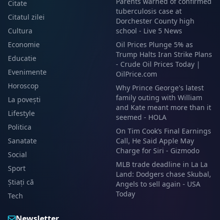
Parents warned of confirmed
Citate
tuberculosis case at
Citatul zilei
Dorchester County high
Cultura
school - Live 5 News
Economie
Oil Prices Plunge 5% as
Trump Halts Iran Strike Plans
Educatie
- Crude Oil Prices Today |
Evenimente
OilPrice.com
Horoscop
Why Prince George's latest
family outing with William
La povești
and Kate meant more than it
Lifestyle
seemed - HOLA
Politica
On Tim Cook’s Final Earnings
Sanatate
Call, He Said Apple May
Charge for Siri - Gizmodo
Social
MLB trade deadline in La La
Sport
Land: Dodgers chase Skubal,
Știați că
Angels to sell again - USA
Today
Tech
Newsletter