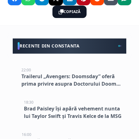
COPIAZĂ
RECENTE DIN CONSTANTA
22:00
Trailerul „Avengers: Doomsday” oferă
prima privire asupra Doctorului Doom
interpretat de Robert Downey Jr.
18:30
Brad Paisley își apără vehement nunta
lui Taylor Swift și Travis Kelce de la MSG
16:00