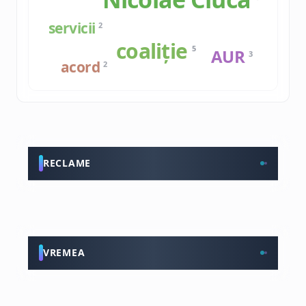
servicii
2
coaliție
5
AUR
3
acord
2
RECLAME
VREMEA