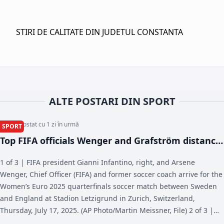
STIRI DE CALITATE DIN JUDETUL CONSTANTA
ALTE POSTARI DIN SPORT
Articol postat cu 1 zi în urmă
SPORT
Top FIFA officials Wenger and Grafström distance
themselves from Infantino's World Cup sell-off
1 of 3 | FIFA president Gianni Infantino, right, and Arsene
plan - AP News
Wenger, Chief Officer (FIFA) and former soccer coach arrive for the
Women’s Euro 2025 quarterfinals soccer match between Sweden
and England at Stadion Letzigrund in Zurich, Switzerland,
Thursday, July 17, 2025. (AP Photo/Martin Meissner, File) 2 of 3 |
FIFA President Gianni Infantino, left, speaks to General Secretary