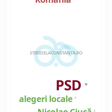
STIRIDELACONSTANTA.RO
PSD
18
alegeri locale
7
Nicolae Ciucă
7