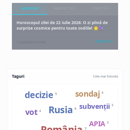
HOROSCOP
BANCUL ZILEI
ȘTIAȚI CĂ?
Horoscopul zilei de 22 iulie 2026: O zi plină de
surprize cosmice pentru toate zodiile! 🌟🔮
VEZI TOT
2 săptămâni în urmă
Taguri
Cele mai folosite
sondaj
decizie
4
5
subvenții
3
Rusia
6
vot
4
APIA
3
România
7