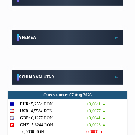
VREMEA
SCHIMB VALUTAR
Curs valutar: 07 Aug 2026
EUR
: 5,2554 RON
+0,0041 ▲
USD
: 4,5584 RON
+0,0077 ▲
GBP
: 6,1277 RON
+0,0041 ▲
CHF
: 5,6244 RON
+0,0023 ▲
: 0,0000 RON
0,0000 ▼