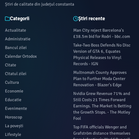
Știri de calitate din județul constanta
Categorii
Știri recente
Actualitate
Man City reject Barcelona's
£38.5m bid for Rodri - bbc.com
Administratie
Take-Two Boss Defends No Disc
Bancul zilei
Version of GTA 6, Equates
Calendar Ortodox
Physical Releases to Vinyl
Records - IGN
Citate
Multnomah County Approves
Citatul zilei
Plan to Further Moda Center
Cultura
Renovation - Blazer's Edge
Economie
Nvidia Grew Revenue 71% and
Educatie
Still Costs 21 Times Forward
Earnings. The Market Is Betting
Evenimente
the Growth Stops. - The Motley
Horoscop
Fool
La povești
Top FIFA officials Wenger and
Grafström distance themselves
Lifestyle