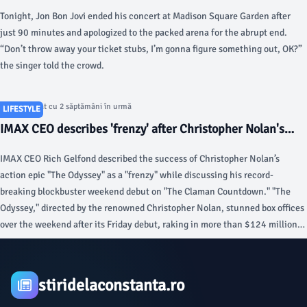
Infection - Rolling Stone
Tonight, Jon Bon Jovi ended his concert at Madison Square Garden after
just 90 minutes and apologized to the packed arena for the abrupt end.
“Don’t throw away your ticket stubs, I’m gonna figure something out, OK?”
the singer told the crowd.
Articol postat cu 2 săptămâni în urmă
LIFESTYLE
IMAX CEO describes 'frenzy' after Christopher Nolan's
'The Odyssey' shatters records - Fox Business
IMAX CEO Rich Gelfond described the success of Christopher Nolan’s
action epic "The Odyssey" as a "frenzy" while discussing his record-
breaking blockbuster weekend debut on "The Claman Countdown." "The
Odyssey," directed by the renowned Christopher Nolan, stunned box offices
over the weekend after its Friday debut, raking in more than $124 million
in ticket sales. "They always say, ‘Does the movie have legs?
stiridelaconstanta.ro