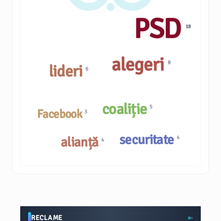
PSD
18
alegeri
8
lideri
6
coaliție
5
Facebook
3
securitate
alianță
4
4
RECLAME