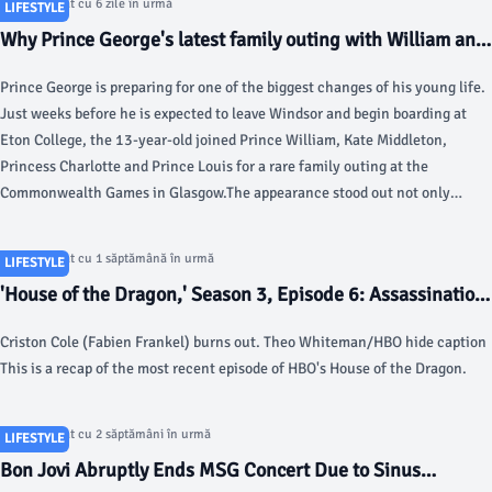
Articol postat cu 6 zile în urmă
LIFESTYLE
Why Prince George's latest family outing with William and
Kate meant more than it seemed - HOLA
Prince George is preparing for one of the biggest changes of his young life.
Just weeks before he is expected to leave Windsor and begin boarding at
Eton College, the 13-year-old joined Prince William, Kate Middleton,
Princess Charlotte and Prince Louis for a rare family outing at the
Commonwealth Games in Glasgow.The appearance stood out not only
because all five members of the Wales family were together, but also
because of its timing.
Articol postat cu 1 săptămână în urmă
LIFESTYLE
'House of the Dragon,' Season 3, Episode 6: Assassination
nation - NPR
Criston Cole (Fabien Frankel) burns out. Theo Whiteman/HBO hide caption
This is a recap of the most recent episode of HBO's House of the Dragon.
Articol postat cu 2 săptămâni în urmă
LIFESTYLE
Bon Jovi Abruptly Ends MSG Concert Due to Sinus