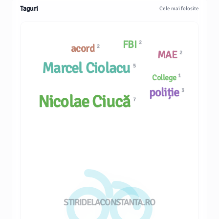
Taguri
Cele mai folosite
FBI
2
acord
2
MAE
2
Marcel Ciolacu
5
1
College
poliție
3
Nicolae Ciucă
7
STIRIDELACONSTANTA.RO