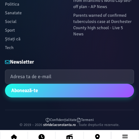
from Infantino's World Cup sell-
Politica
off plan - AP News
Sanatate
Parents warned of confirmed
Social
tuberculosis case at Dorchester
County high school - Live 5
Sport
News
Știați că
Tech
Newsletter
Abonează-te
Confidențialitate
Termeni
© 2019 – 2026
stiridelaconstanta.ro
. Toate drepturile rezervate.