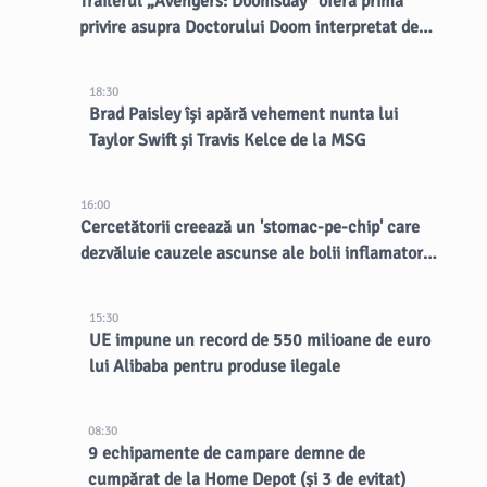
Trailerul „Avengers: Doomsday” oferă prima
privire asupra Doctorului Doom interpretat de
Robert Downey Jr.
18:30
Brad Paisley își apără vehement nunta lui
Taylor Swift și Travis Kelce de la MSG
16:00
Cercetătorii creează un 'stomac-pe-chip' care
dezvăluie cauzele ascunse ale bolii inflamatorii
intestinale
15:30
UE impune un record de 550 milioane de euro
lui Alibaba pentru produse ilegale
08:30
9 echipamente de campare demne de
cumpărat de la Home Depot (și 3 de evitat)