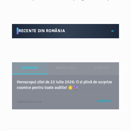
RECENTE DIN ROMÂNIA
HOROSCOP
BANCUL ZILEI
ȘTIAȚI CĂ?
Horoscopul zilei de 22 iulie 2026: O zi plină de surprize
cosmice pentru toate zodiile! 🌟🔮
VEZI TOT
2 săptămâni în urmă