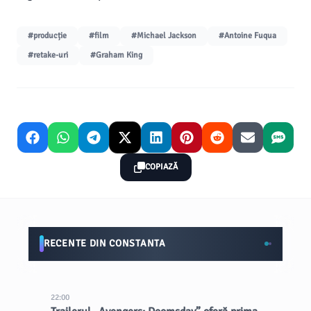
#producție
#film
#Michael Jackson
#Antoine Fuqua
#retake-uri
#Graham King
COPIAZĂ
RECENTE DIN CONSTANTA
22:00