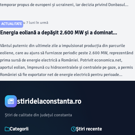
temporar propus de europeni și ucraineni, iar decizia privind Donbasul
trebuie să aparțină Kievului, notează Reuters.
Articol postat cu 7 luni în urmă
ACTUALITATE
Energia eoliană a depășit 2.600 MW și a dominat
producția electrică din țară
Vântul puternic din ultimele zile a impulsionat producția din parcurile
eoliene, care au ajuns să furnizeze periodic peste 2.600 MW, reprezentând
prima sursă de energie electrică a României. Potrivit economica.net,
aportul eolian, împreună cu hidrocentralele și centralele pe gaze, a permis
României să fie exportator net de energie electrică pentru perioade
semnificative în această perioadă.
stiridelaconstanta.ro
Știri de calitate din județul constanta
Categorii
Știri recente