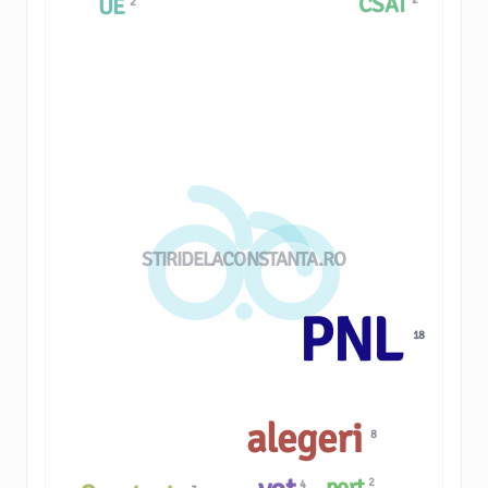
CSAT
UE
2
STIRIDELACONSTANTA.RO
PNL
18
alegeri
8
port
2
4