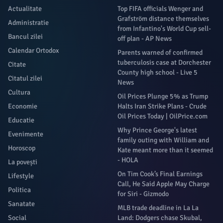
Actualitate
Top FIFA officials Wenger and
Grafström distance themselves
Administratie
from Infantino's World Cup sell-
Bancul zilei
off plan - AP News
Calendar Ortodox
Parents warned of confirmed
tuberculosis case at Dorchester
Citate
County high school - Live 5
Citatul zilei
News
Cultura
Oil Prices Plunge 5% as Trump
Economie
Halts Iran Strike Plans - Crude
Oil Prices Today | OilPrice.com
Educatie
Why Prince George's latest
Evenimente
family outing with William and
Horoscop
Kate meant more than it seemed
- HOLA
La povești
On Tim Cook’s Final Earnings
Lifestyle
Call, He Said Apple May Charge
Politica
for Siri - Gizmodo
Sanatate
MLB trade deadline in La La
Social
Land: Dodgers chase Skubal,