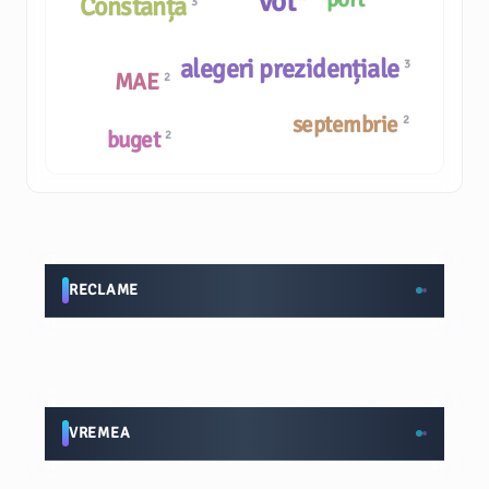
vot
Constanța
3
alegeri prezidențiale
3
MAE
2
septembrie
2
buget
2
RECLAME
VREMEA