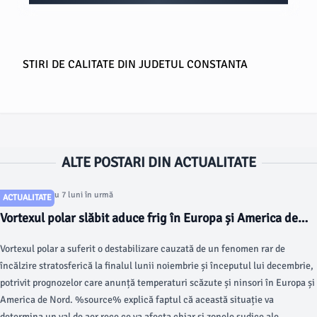
STIRI DE CALITATE DIN JUDETUL CONSTANTA
ALTE POSTARI DIN ACTUALITATE
Articol postat cu 7 luni în urmă
ACTUALITATE
Vortexul polar slăbit aduce frig în Europa și America de
Nord în următoarele săptămâni
Vortexul polar a suferit o destabilizare cauzată de un fenomen rar de
încălzire stratosferică la finalul lunii noiembrie și începutul lui decembrie,
potrivit prognozelor care anunță temperaturi scăzute și ninsori în Europa și
America de Nord. %source% explică faptul că această situație va
determina un val de aer rece ce va afecta chiar și zonele sudice ale