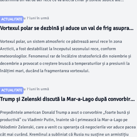
continentului european în perioada următoare.
Articol postat cu 7 luni în urmă
ACTUALITATE
Vortexul polar se dezbină și aduce un val de frig asupra
Europei în ianuarie
Vortexul polar, un sistem atmosferic ce păstrează aerul rece în zona
Arcticii, a fost destabilizat la începutul sezonului rece, conform
meteorologilor. Fenomenul rar de încălzire stratosferică din noiembrie și
decembrie a provocat o creștere bruscă a temperaturilor și a presiunii la
înălțimi mari, ducând la fragmentarea vortexului.
Articol postat cu 7 luni în urmă
ACTUALITATE
Trump și Zelenski discută la Mar-a-Lago după convorbirea
cu Putin despre situația din Donbas
Președintele american Donald Trump a avut o convorbire „foarte bună și
productivă” cu Vladimir Putin, înainte să-l primească la Mar-a-Lago pe
Volodimir Zelenski, care a venit cu speranța că negocierile vor aduce pacea
cât mai curând. Kremlinul a subliniat că Rusia nu susține un armistițiu