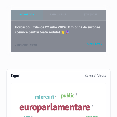
HOROSCOP
BANCUL ZILEI
ȘTIAȚI CĂ?
Horoscopul zilei de 22 iulie 2026: O zi plină de surprize
cosmice pentru toate zodiile! 🌟🔮
VEZI TOT
2 săptămâni în urmă
Taguri
Cele mai folosite
public
2
miercuri
2
europarlamentare
8
2