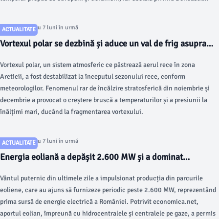
trebuie să aparțină Kievului, notează Reuters.
Articol postat cu 7 luni în urmă
ACTUALITATE
Vortexul polar se dezbină și aduce un val de frig asupra
Europei în ianuarie
Vortexul polar, un sistem atmosferic ce păstrează aerul rece în zona
Arcticii, a fost destabilizat la începutul sezonului rece, conform
meteorologilor. Fenomenul rar de încălzire stratosferică din noiembrie și
decembrie a provocat o creștere bruscă a temperaturilor și a presiunii la
înălțimi mari, ducând la fragmentarea vortexului.
Articol postat cu 7 luni în urmă
ACTUALITATE
Energia eoliană a depășit 2.600 MW și a dominat
producția electrică din țară
Vântul puternic din ultimele zile a impulsionat producția din parcurile
eoliene, care au ajuns să furnizeze periodic peste 2.600 MW, reprezentând
prima sursă de energie electrică a României. Potrivit economica.net,
aportul eolian, împreună cu hidrocentralele și centralele pe gaze, a permis