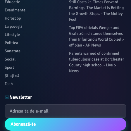
Educatie
Still Costs 21 Times Forward
Earnings. The Market Is Betting
Evenimente
the Growth Stops. - The Motley
Horoscop
Fool
La povești
Top FIFA officials Wenger and
Grafström distance themselves
Lifestyle
from Infantino's World Cup sell-
Politica
off plan - AP News
Sanatate
Parents warned of confirmed
Social
tuberculosis case at Dorchester
County high school - Live 5
Sport
News
Știați că
Tech
Newsletter
Abonează-te