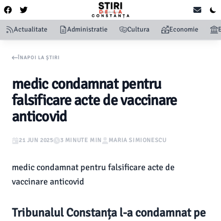
Actualitate
Administratie
Cultura
Economie
ÎNAPOI LA ȘTIRI
medic condamnat pentru
falsificare acte de vaccinare
anticovid
21 JUN 2025
3 MINUTE MIN
MARIA SIMIONESCU
medic condamnat pentru falsificare acte de
vaccinare anticovid
Tribunalul Constanța l-a condamnat pe