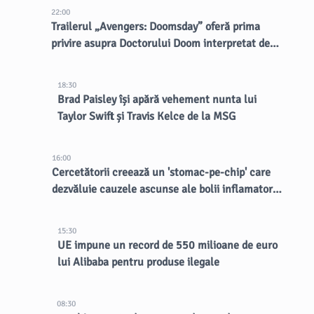
22:00
Trailerul „Avengers: Doomsday” oferă prima
privire asupra Doctorului Doom interpretat de
Robert Downey Jr.
18:30
Brad Paisley își apără vehement nunta lui
Taylor Swift și Travis Kelce de la MSG
16:00
Cercetătorii creează un 'stomac-pe-chip' care
dezvăluie cauzele ascunse ale bolii inflamatorii
intestinale
15:30
UE impune un record de 550 milioane de euro
lui Alibaba pentru produse ilegale
08:30