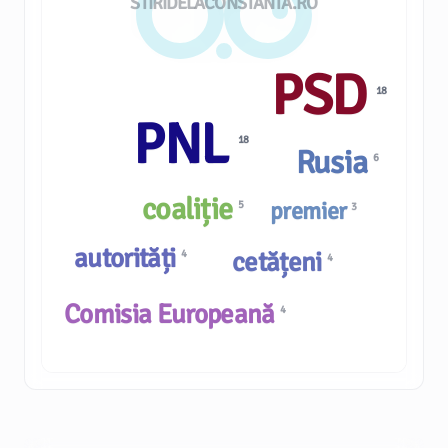
STIRIDELACONSTANTA.RO
PSD
18
PNL
18
Rusia
6
coaliție
premier
5
3
autorități
cetățeni
4
4
Comisia Europeană
4