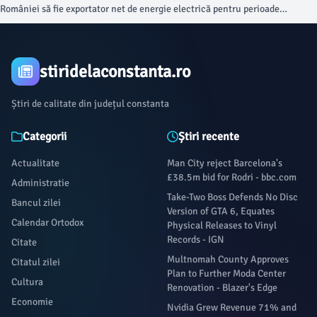
României să fie exportator net de energie electrică pentru perioade
semnificative în această perioadă.
stiridelaconstanta.ro
Știri de calitate din județul constanta
Categorii
Știri recente
Actualitate
Man City reject Barcelona's
£38.5m bid for Rodri - bbc.com
Administratie
Take-Two Boss Defends No Disc
Bancul zilei
Version of GTA 6, Equates
Calendar Ortodox
Physical Releases to Vinyl
Records - IGN
Citate
Multnomah County Approves
Citatul zilei
Plan to Further Moda Center
Cultura
Renovation - Blazer's Edge
Economie
Nvidia Grew Revenue 71% and