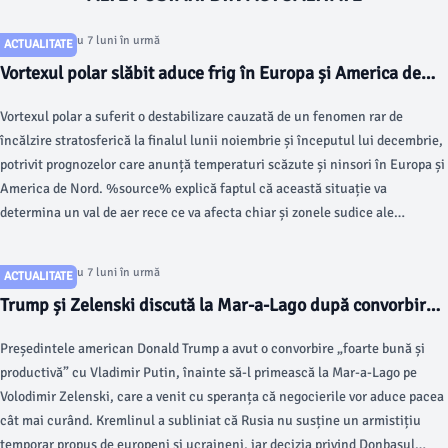
Articol postat cu 7 luni în urmă
ACTUALITATE
Vortexul polar slăbit aduce frig în Europa și America de
Nord în următoarele săptămâni
Vortexul polar a suferit o destabilizare cauzată de un fenomen rar de
încălzire stratosferică la finalul lunii noiembrie și începutul lui decembrie,
potrivit prognozelor care anunță temperaturi scăzute și ninsori în Europa și
America de Nord. %source% explică faptul că această situație va
determina un val de aer rece ce va afecta chiar și zonele sudice ale
continentului european în perioada următoare.
Articol postat cu 7 luni în urmă
ACTUALITATE
Trump și Zelenski discută la Mar-a-Lago după convorbirea
cu Putin despre situația din Donbas
Președintele american Donald Trump a avut o convorbire „foarte bună și
productivă” cu Vladimir Putin, înainte să-l primească la Mar-a-Lago pe
Volodimir Zelenski, care a venit cu speranța că negocierile vor aduce pacea
cât mai curând. Kremlinul a subliniat că Rusia nu susține un armistițiu
temporar propus de europeni și ucraineni, iar decizia privind Donbasul