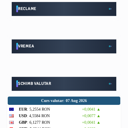
RECLAME
VREMEA
SCHIMB VALUTAR
Curs valutar: 07 Aug 2026
EUR
: 5,2554 RON
+0,0041 ▲
USD
: 4,5584 RON
+0,0077 ▲
GBP
: 6,1277 RON
+0,0041 ▲