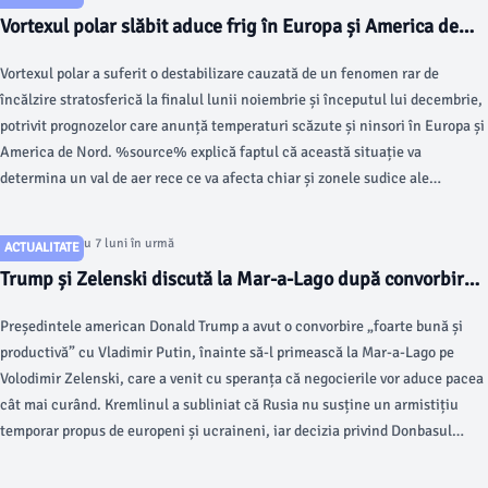
Vortexul polar slăbit aduce frig în Europa și America de
Nord în următoarele săptămâni
Vortexul polar a suferit o destabilizare cauzată de un fenomen rar de
încălzire stratosferică la finalul lunii noiembrie și începutul lui decembrie,
potrivit prognozelor care anunță temperaturi scăzute și ninsori în Europa și
America de Nord. %source% explică faptul că această situație va
determina un val de aer rece ce va afecta chiar și zonele sudice ale
continentului european în perioada următoare.
Articol postat cu 7 luni în urmă
ACTUALITATE
Trump și Zelenski discută la Mar-a-Lago după convorbirea
cu Putin despre situația din Donbas
Președintele american Donald Trump a avut o convorbire „foarte bună și
productivă” cu Vladimir Putin, înainte să-l primească la Mar-a-Lago pe
Volodimir Zelenski, care a venit cu speranța că negocierile vor aduce pacea
cât mai curând. Kremlinul a subliniat că Rusia nu susține un armistițiu
temporar propus de europeni și ucraineni, iar decizia privind Donbasul
trebuie să aparțină Kievului, notează Reuters.