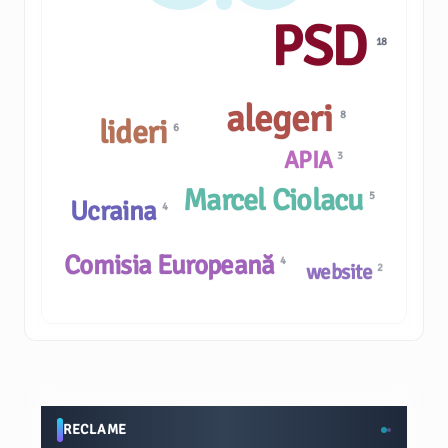
PSD
18
alegeri
8
lideri
6
APIA
3
Marcel Ciolacu
5
Ucraina
4
Comisia Europeană
4
website
2
RECLAME