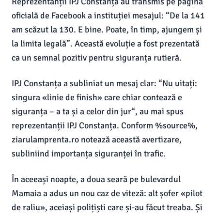
Reprezentanții IPJ Constanța au transmis pe pagina
oficială de Facebook a instituției mesajul: “De la 141
am scăzut la 130. E bine. Poate, în timp, ajungem și
la limita legală”. Această evoluție a fost prezentată
ca un semnal pozitiv pentru siguranța rutieră.
IPJ Constanța a subliniat un mesaj clar: “Nu uitați:
singura «linie de finish» care chiar contează e
siguranța – a ta și a celor din jur“, au mai spus
reprezentanții IPJ Constanța. Conform %source%,
ziarulamprenta.ro notează această avertizare,
subliniind importanța siguranței în trafic.
În aceeași noapte, a doua seară pe bulevardul
Mamaia a adus un nou caz de viteză: alt șofer «pilot
de raliu», aceiași polițiști care și-au făcut treaba. Și