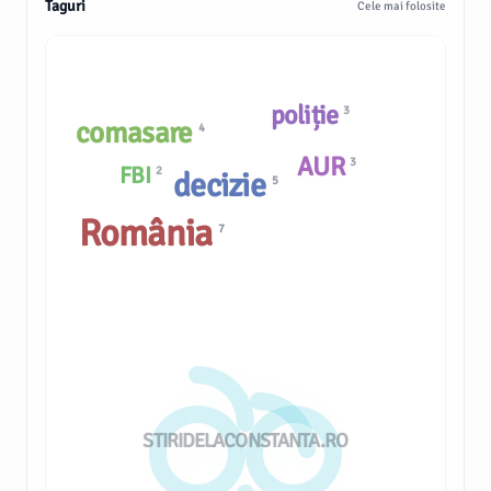
Taguri
Cele mai folosite
poliție
3
comasare
4
AUR
3
FBI
2
decizie
5
România
7
STIRIDELACONSTANTA.RO