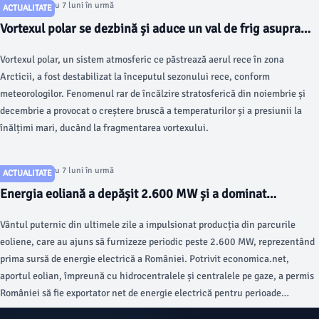
Articol postat cu 7 luni în urmă
ACTUALITATE
Vortexul polar se dezbină și aduce un val de frig asupra
Europei în ianuarie
Vortexul polar, un sistem atmosferic ce păstrează aerul rece în zona
Arcticii, a fost destabilizat la începutul sezonului rece, conform
meteorologilor. Fenomenul rar de încălzire stratosferică din noiembrie și
decembrie a provocat o creștere bruscă a temperaturilor și a presiunii la
înălțimi mari, ducând la fragmentarea vortexului.
Articol postat cu 7 luni în urmă
ACTUALITATE
Energia eoliană a depășit 2.600 MW și a dominat
producția electrică din țară
Vântul puternic din ultimele zile a impulsionat producția din parcurile
eoliene, care au ajuns să furnizeze periodic peste 2.600 MW, reprezentând
prima sursă de energie electrică a României. Potrivit economica.net,
aportul eolian, împreună cu hidrocentralele și centralele pe gaze, a permis
României să fie exportator net de energie electrică pentru perioade
semnificative în această perioadă.