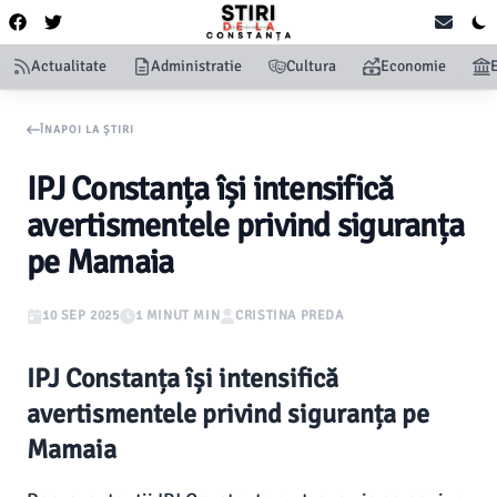
Actualitate
Administratie
Cultura
Economie
ÎNAPOI LA ȘTIRI
IPJ Constanța își intensifică
avertismentele privind siguranța
pe Mamaia
10 SEP 2025
1 MINUT MIN
CRISTINA PREDA
IPJ Constanța își intensifică
avertismentele privind siguranța pe
Mamaia