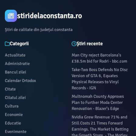
stiridelaconstanta.ro
Știri de calitate din județul constanta
Categorii
Știri recente
Actualitate
Man City reject Barcelona's
£38.5m bid for Rodri - bbc.com
Administratie
Take-Two Boss Defends No Disc
Bancul zilei
Version of GTA 6, Equates
Calendar Ortodox
Physical Releases to Vinyl
Records - IGN
Citate
Multnomah County Approves
Citatul zilei
Plan to Further Moda Center
Cultura
Renovation - Blazer's Edge
Economie
Nvidia Grew Revenue 71% and
Educatie
Still Costs 21 Times Forward
Earnings. The Market Is Betting
Evenimente
the Growth Stops. - The Motley