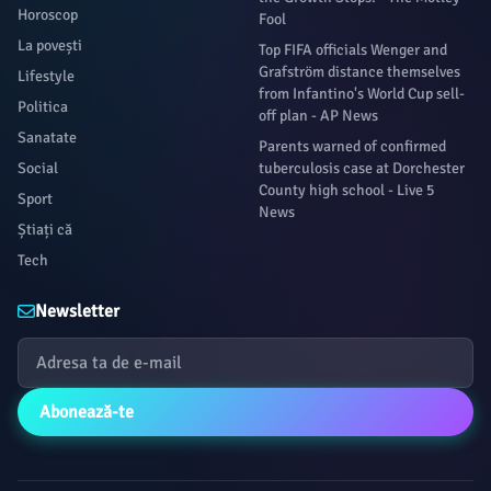
Horoscop
Fool
La povești
Top FIFA officials Wenger and
Grafström distance themselves
Lifestyle
from Infantino's World Cup sell-
Politica
off plan - AP News
Sanatate
Parents warned of confirmed
Social
tuberculosis case at Dorchester
County high school - Live 5
Sport
News
Știați că
Tech
Newsletter
Abonează-te