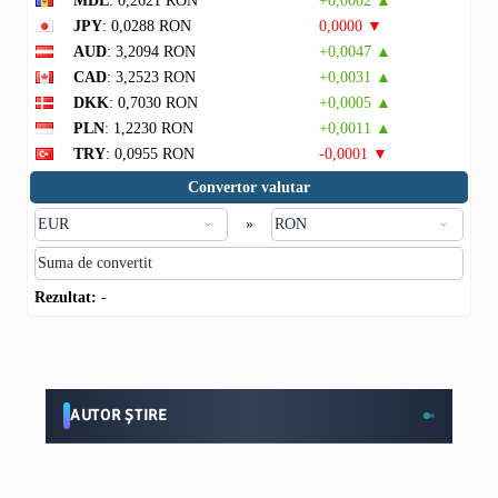
MDL
: 0,2621 RON
+0,0002 ▲
JPY
: 0,0288 RON
0,0000 ▼
AUD
: 3,2094 RON
+0,0047 ▲
CAD
: 3,2523 RON
+0,0031 ▲
DKK
: 0,7030 RON
+0,0005 ▲
PLN
: 1,2230 RON
+0,0011 ▲
TRY
: 0,0955 RON
-0,0001 ▼
Convertor valutar
»
Rezultat:
-
AUTOR ȘTIRE