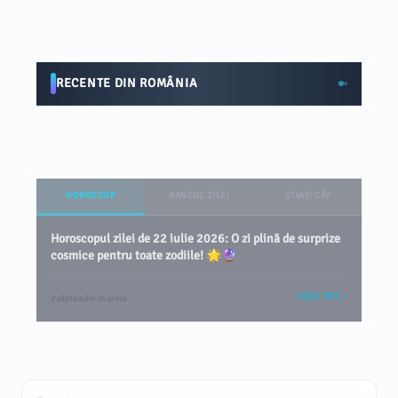
RECENTE DIN ROMÂNIA
HOROSCOP
BANCUL ZILEI
ȘTIAȚI CĂ?
Horoscopul zilei de 22 iulie 2026: O zi plină de surprize
cosmice pentru toate zodiile! 🌟🔮
VEZI TOT
2 săptămâni în urmă