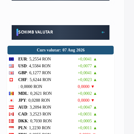
SCHIMB VALUTAR
Curs valutar: 07 Aug 2026
EUR
: 5,2554 RON
+0,0041 ▲
USD
: 4,5584 RON
+0,0077 ▲
GBP
: 6,1277 RON
+0,0041 ▲
CHF
: 5,6244 RON
+0,0023 ▲
: 0,0000 RON
0,0000 ▼
MDL
: 0,2621 RON
+0,0002 ▲
JPY
: 0,0288 RON
0,0000 ▼
AUD
: 3,2094 RON
+0,0047 ▲
CAD
: 3,2523 RON
+0,0031 ▲
DKK
: 0,7030 RON
+0,0005 ▲
PLN
: 1,2230 RON
+0,0011 ▲