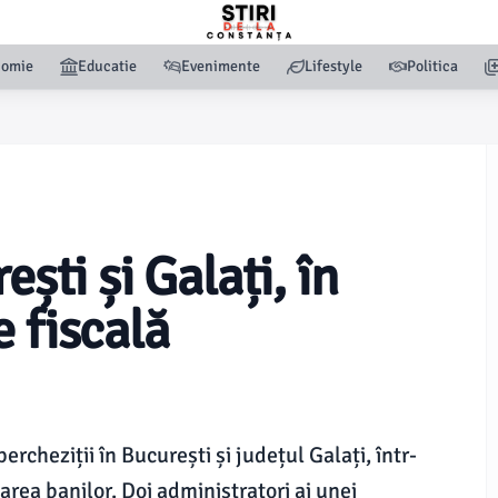
nomie
Educatie
Evenimente
Lifestyle
Politica
ești și Galați, în
 fiscală
percheziții în București și județul Galați, într-
area banilor. Doi administratori ai unei