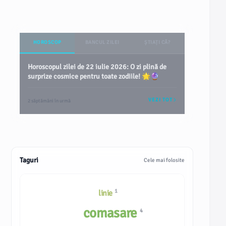
HOROSCOP
BANCUL ZILEI
ȘTIAȚI CĂ?
Horoscopul zilei de 22 iulie 2026: O zi plină de
surprize cosmice pentru toate zodiile! 🌟🔮
VEZI TOT
2 săptămâni în urmă
Taguri
Cele mai folosite
1
linie
comasare
4