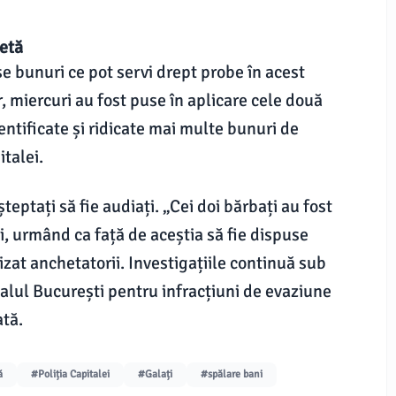
hetă
rse bunuri ce pot servi drept probe în acest
 miercuri au fost puse în aplicare cele două
entificate și ridicate mai multe bunuri de
italei.
șteptați să fie audiați. „Cei doi bărbați au fost
i, urmând ca față de aceștia să fie dispuse
zat anchetatorii. Investigațiile continuă sub
lul București pentru infracțiuni de evaziune
ată.
ă
#Poliția Capitalei
#Galați
#spălare bani