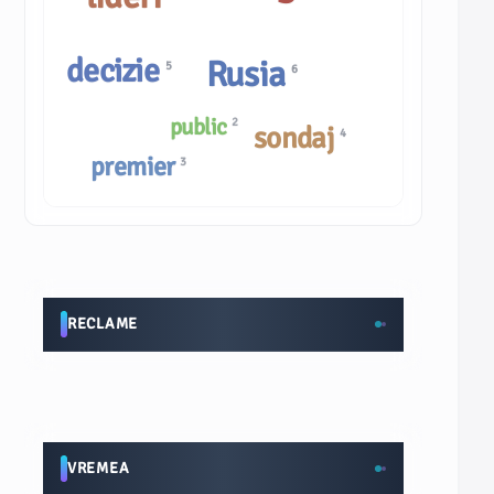
decizie
Rusia
5
6
public
2
sondaj
4
premier
3
RECLAME
VREMEA