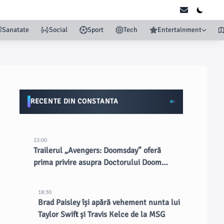
Sanatate
Social
Sport
Tech
Entertainment
RECENTE DIN CONSTANTA
22:00
Trailerul „Avengers: Doomsday” oferă
prima privire asupra Doctorului Doom
interpretat de Robert Downey Jr.
18:30
Brad Paisley își apără vehement nunta lui
Taylor Swift și Travis Kelce de la MSG