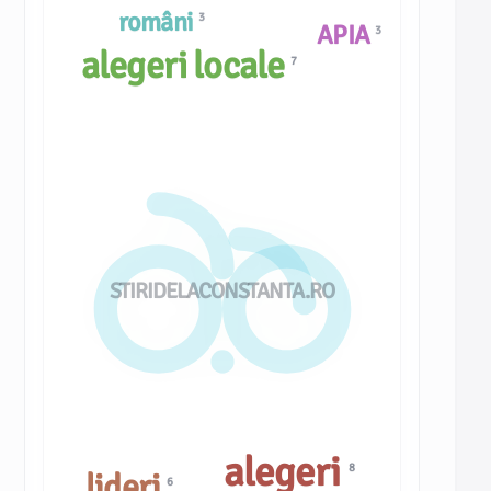
români
3
APIA
3
alegeri locale
7
STIRIDELACONSTANTA.RO
alegeri
8
lideri
6