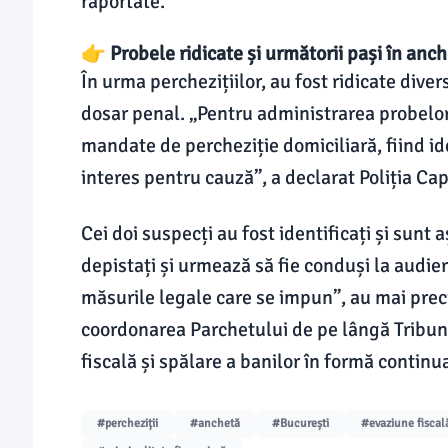
raportate.
👉 Probele ridicate și următorii pași în anc
În urma perchezițiilor, au fost ridicate dive
dosar penal. „Pentru administrarea probelor,
mandate de percheziție domiciliară, fiind id
interes pentru cauză”, a declarat Poliția Cap
Cei doi suspecți au fost identificați și sunt a
depistați și urmează să fie conduși la audier
măsurile legale care se impun”, au mai preci
coordonarea Parchetului de pe lângă Tribuna
fiscală și spălare a banilor în formă continu
#percheziții
#anchetă
#București
#evaziune fiscal