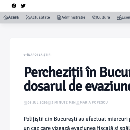
Acasă
Actualitate
Administratie
Cultura
Eco
ÎNAPOI LA ȘTIRI
Percheziții în Bucur
dosarul de evaziune
08 JUL 2026
3 MINUTE MIN
MARIA POPESCU
Polițiștii din București au efectuat miercuri 
un caz care vizează evaziunea fiscală și spăl